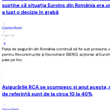
susţine că situaţia Euroins din România era u
a luat o decizie în grabă
/
Cosmin Mușat
/
5 apr. 23
/
6
Piaţa de asigurări din România continuă să fie sub presiune,
pentru Reconstrucţie şi Dezvoltare (BERD), acţionar al Euroh
paie pe foc.
Asigurările RCA se scumpesc și anul acesta, m
de referință sunt de la circa 10 la 40%
/
Darius Pană