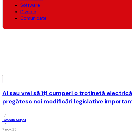
Software
Diverse
Comunicate
Ai sau vrei să îţi cumperi o trotinetă electrică
pregătesc noi modificări legislative importan
/
Cosmin Mușat
/
7 nov. 23