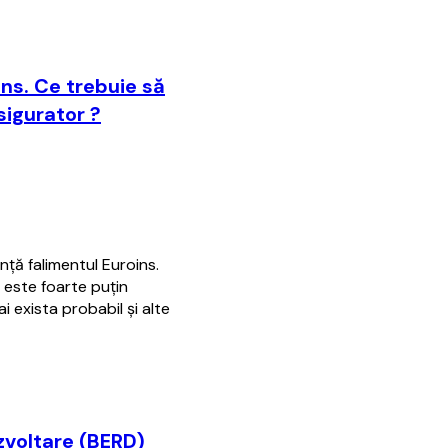
ins. Ce trebuie să
asigurator ?
nţă falimentul Euroins.
ă este foarte puţin
i exista probabil şi alte
zvoltare (BERD)