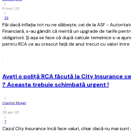
/
8 mart. 23
/
22
Păi dacă inflația tot nu ne slăbește, cei de la ASF - Autorit
Financiară, s-au gândit că merită un upgrade de tarife pentr
obligatorii. Și așa se face că după calcule temeinice s-a ajuns
pentru RCA ce au crescut față de anul trecut cu valori între
Aveţi o poliţă RCA făcută la City Insurance ce
? Aceasta trebuie schimbată urgent !
/
Cosmin Mușat
/
28 apr. 22
/
7
Cazul City Insurance încă face valuri, chiar dacă nu mai sunt