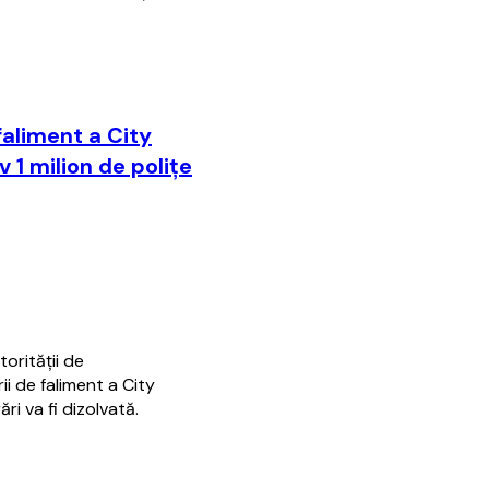
faliment a City
 1 milion de poliţe
orității de
i de faliment a City
ri va fi dizolvată.