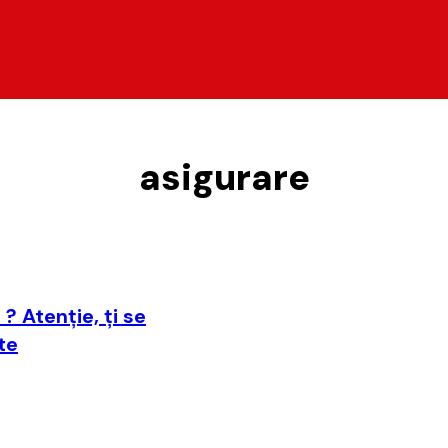
asigurare
 ? Atenţie, ţi se
te