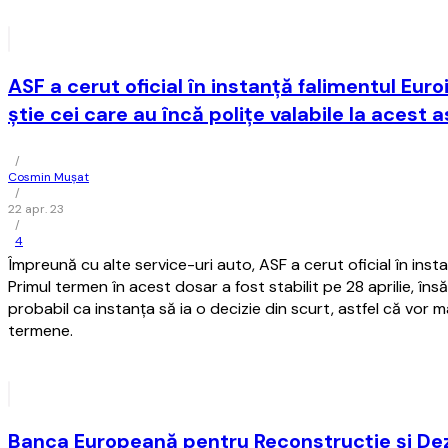
ASF a cerut oficial în instanţă falimentul Euro
ştie cei care au încă poliţe valabile la acest 
/
Cosmin Mușat
/
22 apr. 23
/
4
Împreună cu alte service-uri auto, ASF a cerut oficial în insta
Primul termen în acest dosar a fost stabilit pe 28 aprilie, îns
probabil ca instanţa să ia o decizie din scurt, astfel că vor ma
termene.
Banca Europeană pentru Reconstrucţie şi De