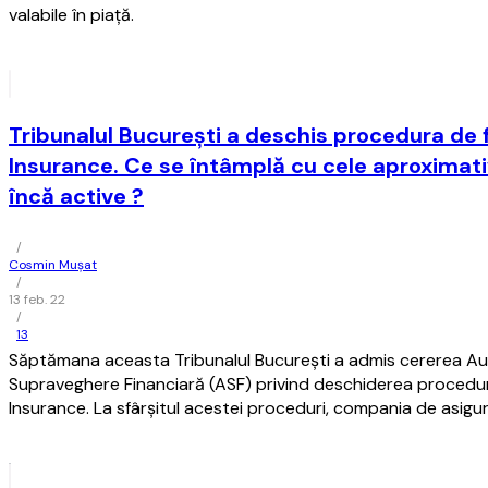
valabile în piaţă.
Tribunalul Bucureşti a deschis procedura de 
Insurance. Ce se întâmplă cu cele aproximativ
încă active ?
/
Cosmin Mușat
/
13 feb. 22
/
13
Săptămana aceasta Tribunalul Bucureşti a admis cererea Aut
Supraveghere Financiară (ASF) privind deschiderea proceduri
Insurance. La sfârşitul acestei proceduri, compania de asigură