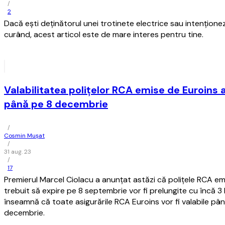
/
2
Dacă eşti deţinătorul unei trotinete electrice sau intenţionez
curând, acest articol este de mare interes pentru tine.
Valabilitatea poliţelor RCA emise de Euroins a
până pe 8 decembrie
/
Cosmin Mușat
/
31 aug. 23
/
17
Premierul Marcel Ciolacu a anunţat astăzi că poliţele RCA emi
trebuit să expire pe 8 septembrie vor fi prelungite cu încă 3 
înseamnă că toate asigurările RCA Euroins vor fi valabile pân
decembrie.