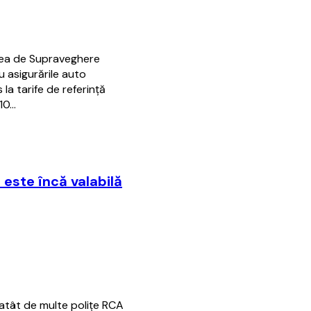
atea de Supraveghere
u asigurările auto
 la tarife de referință
 10…
 este încă valabilă
 atât de multe poliţe RCA