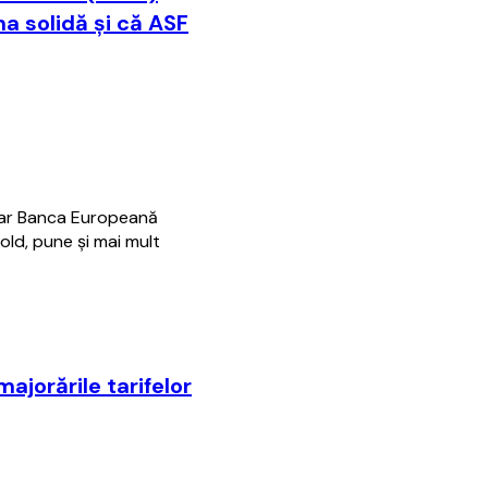
na solidă şi că ASF
 iar Banca Europeană
old, pune şi mai mult
ajorările tarifelor