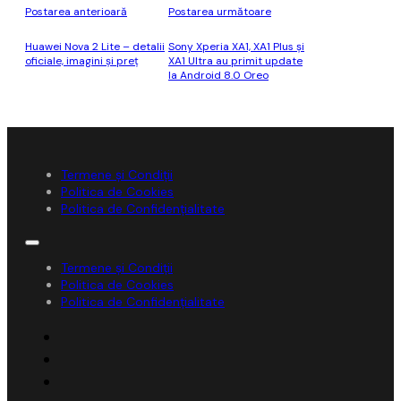
Postarea anterioară
Postarea următoare
Huawei Nova 2 Lite – detalii
Sony Xperia XA1, XA1 Plus şi
oficiale, imagini şi preţ
XA1 Ultra au primit update
la Android 8.0 Oreo
Termene și Condiții
Politica de Cookies
Politica de Confidențialitate
Termene și Condiții
Politica de Cookies
Politica de Confidențialitate