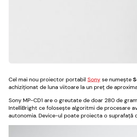
Cel mai nou proiector portabil
Sony
se numeşte
S
achiziţionat de luna viitoare la un preţ de aproxim
Sony MP-CD1 are o greutate de doar 280 de grame ş
IntelliBright ce foloseşte algoritmi de procesare av
autonomia. Device-ul poate proiecta o suprafaţă de