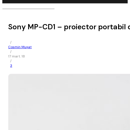
Sony MP-CD1 – proiector portabil 
/
Cosmin Mușat
/
17 mart. 18
/
3