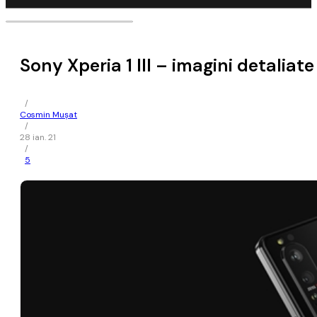
Sony Xperia 1 III – imagini detaliat
/
Cosmin Mușat
/
28 ian. 21
/
5