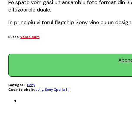
Pe spate vom găsi un ansamblu foto format din 3 se
difuzoarele duale.
În principiu viitorul flagship Sony vine cu un desig
Sursa:
voice.com
Abonaț
Categorii:
Sony
Cuvinte cheie:
sony
,
Sony Xperia 1 III