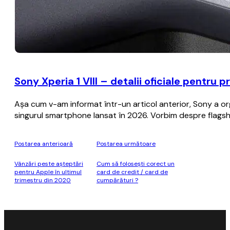
Sony Xperia 1 VIII – detalii oficiale pentru
Aşa cum v-am informat într-un articol anterior, Sony a or
singurul smartphone lansat în 2026. Vorbim despre flagship
Postarea anterioară
Postarea următoare
Vânzări peste aşteptări
Cum să foloseşti corect un
pentru Apple în ultimul
card de credit / card de
trimestru din 2020
cumpărături ?