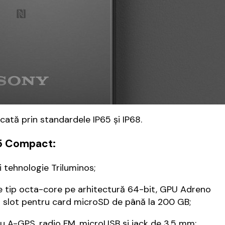
ficată prin standardele IP65 și IP68.
Z5 Compact:
i tehnologie Triluminos;
ip octa-core pe arhitectură 64-bit, GPU Adreno
i slot pentru card microSD de până la 200 GB;
cu A-GPS, radio FM, microUSB și jack de 3.5 mm;