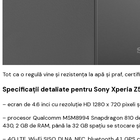
Tot ca o regulă vine și rezistența la apă și praf, certi
Specificații detaliate pentru Sony Xperia 
– ecran de 4.6 inci cu rezoluție HD 1280 x 720 pixeli ș
– procesor Qualcomm MSM8994 Snapdragon 810 de t
430, 2 GB de RAM, până la 32 GB spațiu se stocare ș
– 4G LTE, Wi-Fi SISO, DLNA, NFC, bluetooth 4.1, GPS 