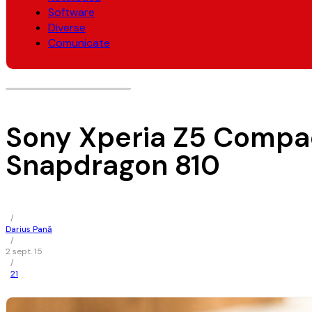
Software
Diverse
Comunicate
Sony Xperia Z5 Compact
Snapdragon 810
/
Darius Pană
/
2 sept. 15
/
21