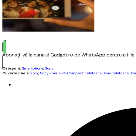
Abonați-vă la canalul Gadget.ro de WhatsApp pentru a fi la c
Categorii:
Smartphone
,
Sony
Cuvinte cheie:
sony
,
Sony Xperia Z5 Compact
,
telefoane Sony
,
telefoane Son