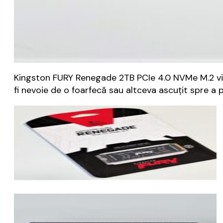
Kingston FURY Renegade 2TB PCIe 4.0 NVMe M.2 vin
fi nevoie de o foarfecă sau altceva ascuțit spre a 