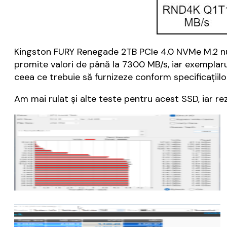
Kingston FURY Renegade 2TB PCIe 4.0 NVMe M.2 nu a r
promite valori de până la 7300 MB/s, iar exemplaru
ceea ce trebuie să furnizeze conform specificațiil
Am mai rulat și alte teste pentru acest SSD, iar rez