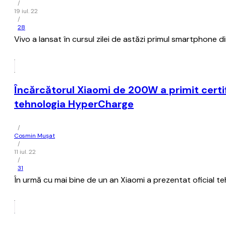
/
19 iul. 22
/
28
Vivo a lansat în cursul zilei de astăzi primul smartphone 
Încărcătorul Xiaomi de 200W a primit cert
tehnologia HyperCharge
/
Cosmin Mușat
/
11 iul. 22
/
31
În urmă cu mai bine de un an Xiaomi a prezentat oficial t