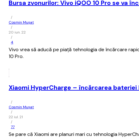
Bursa zvonurilor: Vivo iQOO 10 Pro se va în
/
Cosmin Mușat
/
20 iun. 22
/
4
Vivo vrea să aducă pe piaţă tehnologia de încărcare rapidă
10 Pro.
Xiaomi HyperCharge – încărcarea bateriei l
/
Cosmin Mușat
/
22 iul. 21
/
77
Se pare că Xiaomi are planuri mari cu tehnologia HyperCh