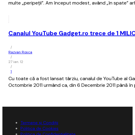
multe „peripeții”. Am început modest, având „în spate” arh
Canalul YouTube Gadget.ro trece de 1 MILION
/
Razvan Rosca
/
27 ian. 12
/
1
Cu toate că a fost lansat târziu, canalul de YouTube al G
Octombrie 2011 urmând ca, din 6 Decembrie 2011 până în pr
Termene și Condiții
Politica de Cookies
Politica de Confidențialitate