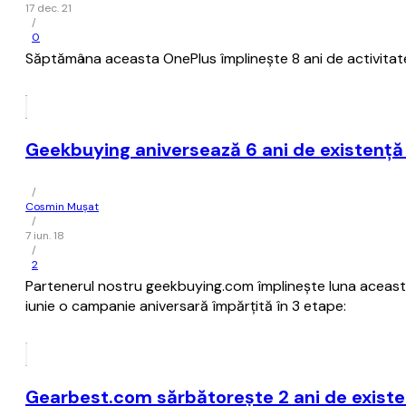
17 dec. 21
/
0
Săptămâna aceasta OnePlus împlineşte 8 ani de activitate,
Geekbuying aniversează 6 ani de existenţă
/
Cosmin Mușat
/
7 iun. 18
/
2
Partenerul nostru geekbuying.com împlineşte luna aceasta
iunie o campanie aniversară împărţită în 3 etape:
Gearbest.com sărbătoreşte 2 ani de existe