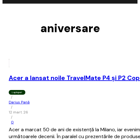
aniversare
Acer a lansat noile TravelMate P4 și P2 Cop
Laptopuri
/
Darius Pană
/
12 mart. 26
/
0
Acer a marcat 50 de ani de existență la Milano, iar evenime
următoarele decenii. În paralel cu prezentările de produse 