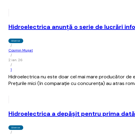
Hidroelectrica anunţă o serie de lucrări info
Diverse
/
Cosmin Mușat
/
2 ian. 26
/
1
Hidroelectrica nu este doar cel mai mare producător de ene
Preţurile mici (în comparaţie cu concurenţa) au atras români
Hidroelectrica a depăşit pentru prima dată p
Diverse
/