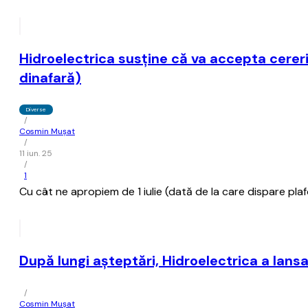
Hidroelectrica susţine că va accepta cereril
dinafară)
Diverse
/
Cosmin Mușat
/
11 iun. 25
/
1
Cu cât ne apropiem de 1 iulie (dată de la care dispare plaf
După lungi aşteptări, Hidroelectrica a lansa
/
Cosmin Mușat