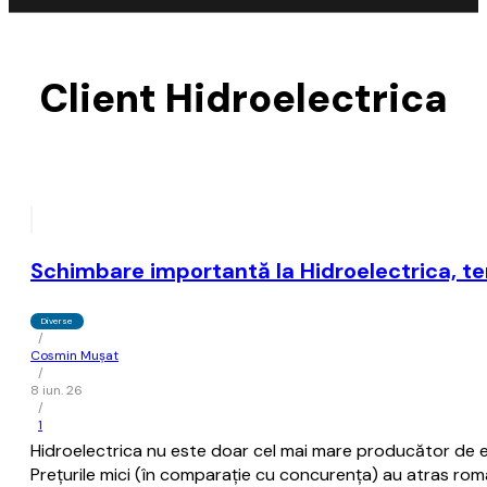
Client Hidroelectrica
Schimbare importantă la Hidroelectrica, term
Diverse
/
Cosmin Mușat
/
8 iun. 26
/
1
Hidroelectrica nu este doar cel mai mare producător de ene
Preţurile mici (în comparaţie cu concurenţa) au atras români