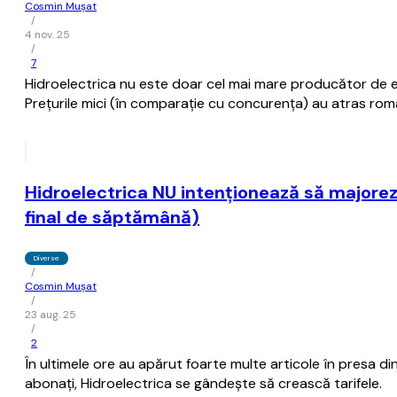
Cosmin Mușat
/
4 nov. 25
/
7
Hidroelectrica nu este doar cel mai mare producător de ene
Preţurile mici (în comparaţie cu concurenţa) au atras români
Hidroelectrica NU intenţionează să majoreze
final de săptămână)
Diverse
/
Cosmin Mușat
/
23 aug. 25
/
2
În ultimele ore au apărut foarte multe articole în presa di
abonaţi, Hidroelectrica se gândeşte să crească tarifele.