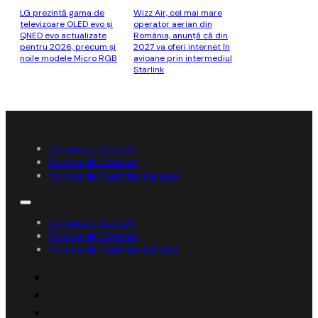
LG prezintă gama de
Wizz Air, cel mai mare
televizoare OLED evo și
operator aerian din
QNED evo actualizate
România, anunţă că din
pentru 2026, precum și
2027 va oferi internet în
noile modele Micro RGB
avioane prin intermediul
Starlink
Termene și Condiții
Politica de Cookies
Politica de Confidențialitate
Termene și Condiții
Politica de Cookies
Politica de Confidențialitate