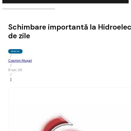
Schimbare importantă la Hidroelectr
de zile
Diverse
/
Cosmin Mușat
/
8 iun. 26
/
1