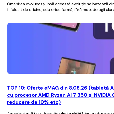
Omenirea evoluează, însă această evoluţie se bazează din 
fi folosit de oricine, sub orice formă, fără metodologii c
TOP 10: Oferte eMAG din 8.08.26 (tabletă A
cu procesor AMD Ryzen AI 7 350 și NVIDIA 
reducere de 10% etc)
Am selectat 10 produse din oferta eMAG, iar printre ele se 