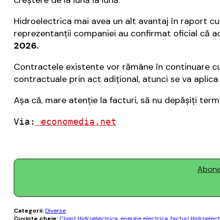
creştere de la lună la lună.
Hidroelectrica mai avea un alt avantaj în raport cu
reprezentanţii companiei au confirmat oficial că 
2026.
Contractele existente vor rămâne în continuare cu te
contractuale prin act adițional, atunci se va aplica
Aşa că, mare atenţie la facturi, să nu depăşiţi term
Via:
 economedia.net
Abonaț
Categorii:
Diverse
Cuvinte cheie:
Client Hidroelectrica
,
energie electrica
,
facturi Hidroelect