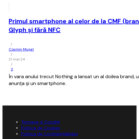
Primul smartphone al celor de la CMF (bran
Glyph şi fără NFC
/
Cosmin Mușat
/
21 mai 24
/
2
În vara anului trecut Nothing a lansat un al doilea brand,
anunţa şi un smartphone.
Termene și Condiții
Politica de Cookies
Politica de Confidențialitate