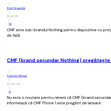
/
Emil Dragotă
/
8 iul. 24
/
19
CMF este sub-brandul Nothing pentru dispozitive cu preț a
de față.
CMF (brand secundar Nothing) pregăteşte 
/
Cosmin Mușat
/
10 iun. 24
/
0
Nu este o noutate pentru nimeni că CMF (brand secundar No
informează că CMF Phone 1 este pregătit de lansare: