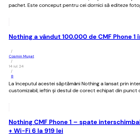
pachet. Este conceput pentru cei dornici să editeze fotograf
Nothing a vândut 100.000 de CMF Phone 1 î
/
Cosmin Mușat
/
14 iul. 24
/
8
La începutul acestei săptămâni Nothing a lansat prin int
customizabil, ieftin şi destul de corect echipat din punc
Nothing CMF Phone 1 – spate interschimbab
+ Wi-Fi 6 la 919 lei