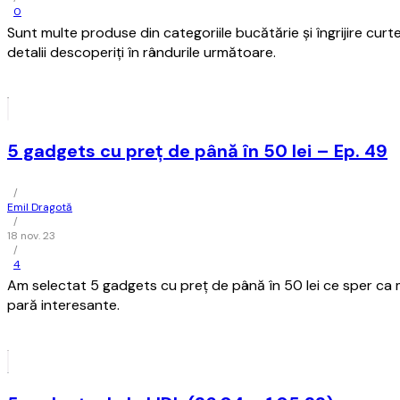
0
Sunt multe produse din categoriile bucătărie și îngrijire curte
detalii descoperiți în rândurile următoare.
5 gadgets cu preț de până în 50 lei – Ep. 49
/
Emil Dragotă
/
18 nov. 23
/
4
Am selectat 5 gadgets cu preț de până în 50 lei ce sper ca m
pară interesante.