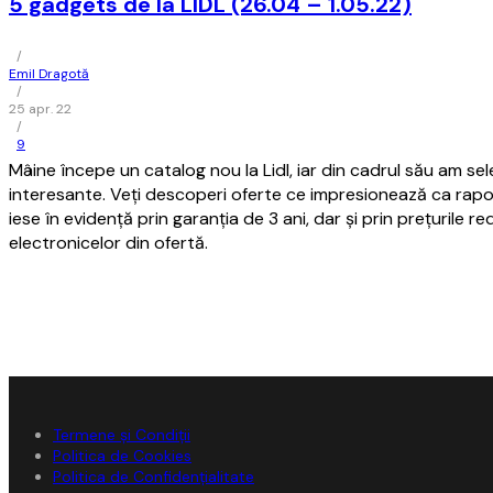
5 gadgets de la LIDL (26.04 – 1.05.22)
/
Emil Dragotă
/
25 apr. 22
/
9
Mâine începe un catalog nou la Lidl, iar din cadrul său am s
interesante. Veți descoperi oferte ce impresionează ca raport 
iese în evidență prin garanția de 3 ani, dar și prin prețurile r
electronicelor din ofertă.
Termene și Condiții
Politica de Cookies
Politica de Confidențialitate