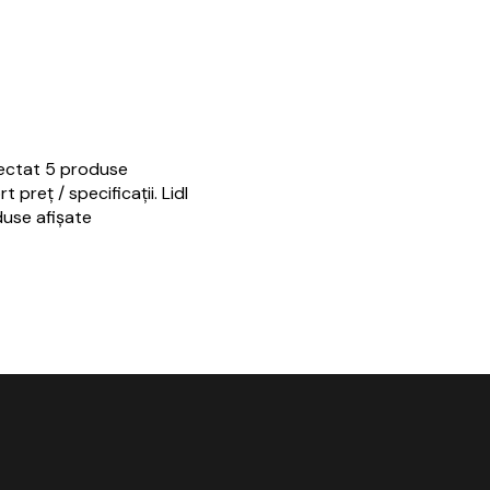
electat 5 produse
preț / specificații. Lidl
eduse afișate