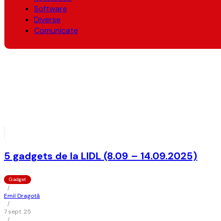
Software
Diverse
Comunicate
5 gadgets de la LIDL (8.09 – 14.09.2025)
Gadget
/
Emil Dragotă
/
7 sept. 25
/