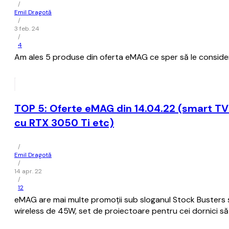
/
Emil Dragotă
/
3 feb. 24
/
4
Am ales 5 produse din oferta eMAG ce sper să le considerați
TOP 5: Oferte eMAG din 14.04.22 (smart TV
cu RTX 3050 Ti etc)
/
Emil Dragotă
/
14 apr. 22
/
12
eMAG are mai multe promoții sub sloganul Stock Busters ș
wireless de 45W, set de proiectoare pentru cei dornici să