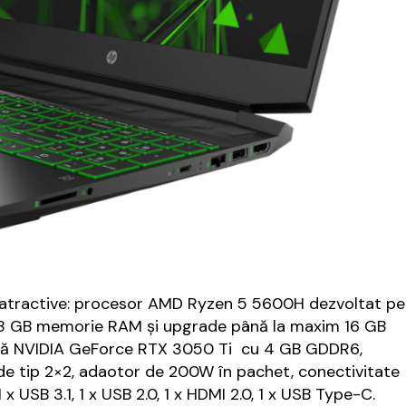
ii atractive: procesor AMD Ryzen 5 5600H dezvoltat pe
Hz, 8 GB memorie RAM și upgrade până la maxim 16 GB
ică NVIDIA GeForce RTX 3050 Ti cu 4 GB GDDR6,
x de tip 2×2, adaotor de 200W în pachet, conectivitate
x USB 3.1, 1 x USB 2.0, 1 x HDMI 2.0, 1 x USB Type-C.