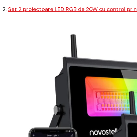
2.
Set 2 proiectoare LED RGB de 20W cu control prin