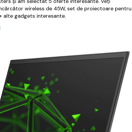
ers și am selectat 5 oferte interesante. Veți
ncărcător wireless de 45W, set de proiectoare pentru
 + alte gadgets interesante.