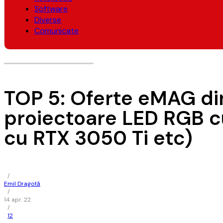
Software
Diverse
Comunicate
TOP 5: Oferte eMAG di
proiectoare LED RGB c
cu RTX 3050 Ti etc)
/
Emil Dragotă
/
14 apr. 22
/
12