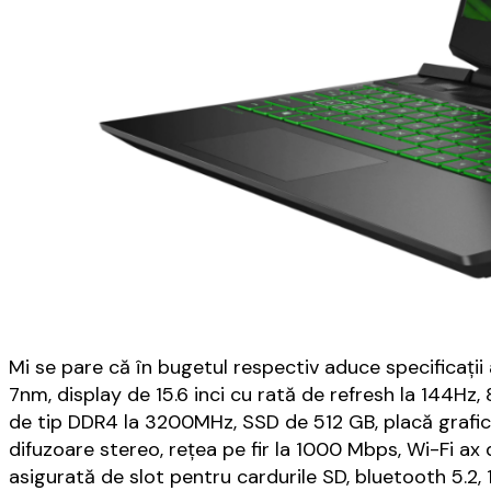
Mi se pare că în bugetul respectiv aduce specificaț
7nm, display de 15.6 inci cu rată de refresh la 144
de tip DDR4 la 3200MHz, SSD de 512 GB, placă graf
difuzoare stereo, rețea pe fir la 1000 Mbps, Wi-Fi a
asigurată de slot pentru cardurile SD, bluetooth 5.2, 1 