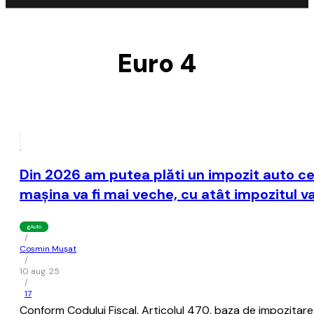
Euro 4
Din 2026 am putea plăti un impozit auto ce 
maşina va fi mai veche, cu atât impozitul v
gAuto
/
Cosmin Mușat
/
10 aug. 25
/
17
Conform Codului Fiscal, Articolul 470, baza de impozitar