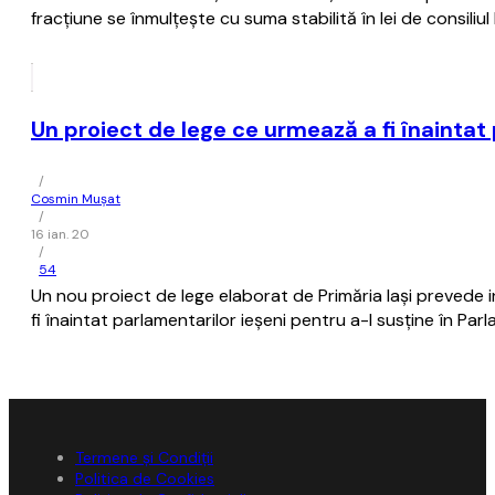
fracţiune se înmulţeşte cu suma stabilită în lei de consiliul 
Un proiect de lege ce urmează a fi înaintat
/
Cosmin Mușat
/
16 ian. 20
/
54
Un nou proiect de lege elaborat de Primăria Iaşi prevede 
fi înaintat parlamentarilor ieşeni pentru a-l susţine în Par
Termene și Condiții
Politica de Cookies