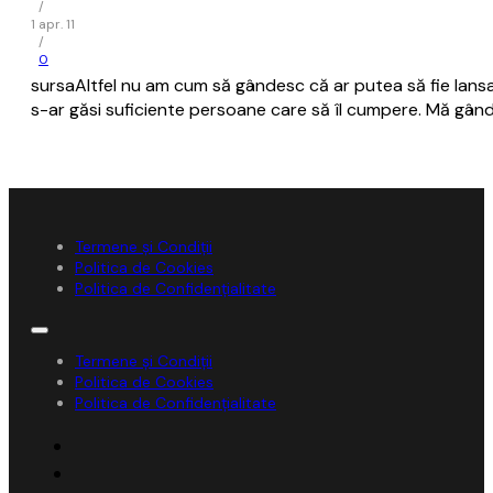
/
1 apr. 11
/
0
sursaAltfel nu am cum să gândesc că ar putea să fie lans
s-ar găsi suficiente persoane care să îl cumpere. Mă gânde
Termene și Condiții
Politica de Cookies
Politica de Confidențialitate
Termene și Condiții
Politica de Cookies
Politica de Confidențialitate