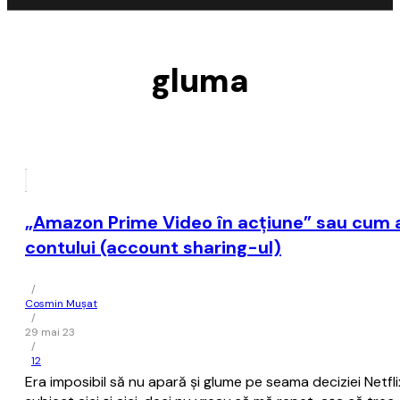
gluma
„Amazon Prime Video în acţiune” sau cum ar
contului (account sharing-ul)
/
Cosmin Mușat
/
29 mai 23
/
12
Era imposibil să nu apară şi glume pe seama deciziei Netfl