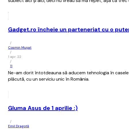
subiect aici şi aici, deci nu vreau să mă repet, aşa că trec
Gadget.ro încheie un parteneriat cu o put
/
Cosmin Mușat
/
1 apr. 22
/
11
Ne-am dorit întotdeauna să aducem tehnologia în casele voa
plăcută, cu un serviciu unic în România.
Gluma Asus de 1 aprilie :)
/
Emil Dragotă