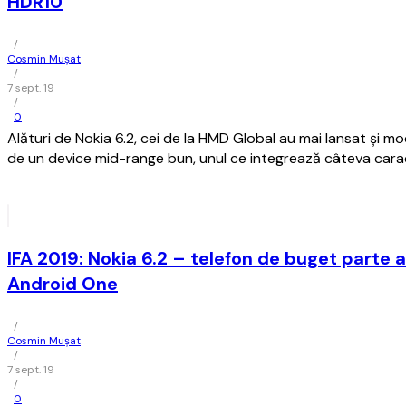
HDR10
/
Cosmin Mușat
/
7 sept. 19
/
0
Alături de Nokia 6.2, cei de la HMD Global au mai lansat şi mo
de un device mid-range bun, unul ce integrează câteva caract
IFA 2019: Nokia 6.2 – telefon de buget parte 
Android One
/
Cosmin Mușat
/
7 sept. 19
/
0