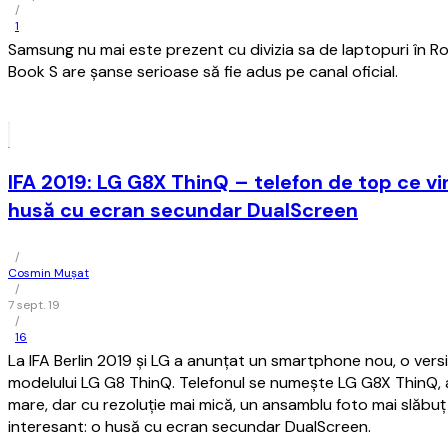
/
1
Samsung nu mai este prezent cu divizia sa de laptopuri în 
Book S are șanse serioase să fie adus pe canal oficial.
IFA 2019: LG G8X ThinQ – telefon de top ce vi
husă cu ecran secundar DualScreen
/
Cosmin Mușat
/
7 sept. 19
/
16
La IFA Berlin 2019 şi LG a anunţat un smartphone nou, o ver
modelului LG G8 ThinQ. Telefonul se numeşte LG G8X ThinQ, 
mare, dar cu rezoluţie mai mică, un ansamblu foto mai slăbuţ 
interesant: o husă cu ecran secundar DualScreen.