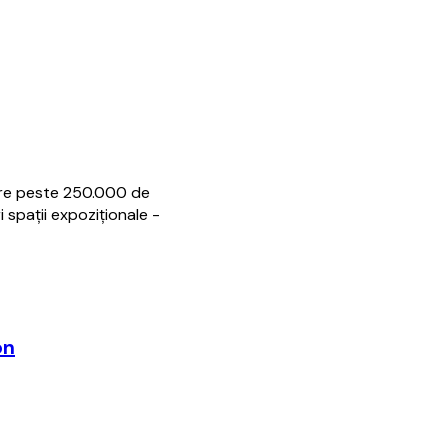
 Are peste 250.000 de
 spații expoziționale -
on