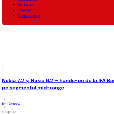
Software
Diverse
Comunicate
Nokia 7.2 și Nokia 6.2 – hands-on de la IFA Be
pe segmentul mid-range
/
Emil Dragotă
/
11 sept. 19