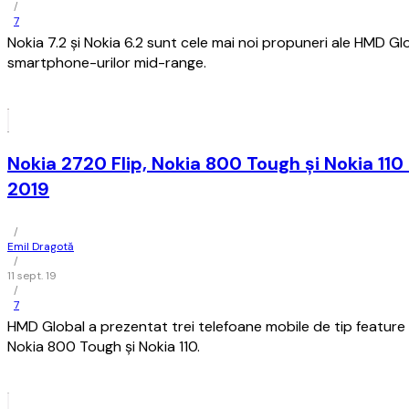
/
7
Nokia 7.2 și Nokia 6.2 sunt cele mai noi propuneri ale HMD G
smartphone-urilor mid-range.
Nokia 2720 Flip, Nokia 800 Tough și Nokia 110
2019
/
Emil Dragotă
/
11 sept. 19
/
7
HMD Global a prezentat trei telefoane mobile de tip feature 
Nokia 800 Tough și Nokia 110.