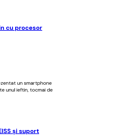
tin cu procesor
rezentat un smartphone
te unul ieftin, tocmai de
EISS şi suport