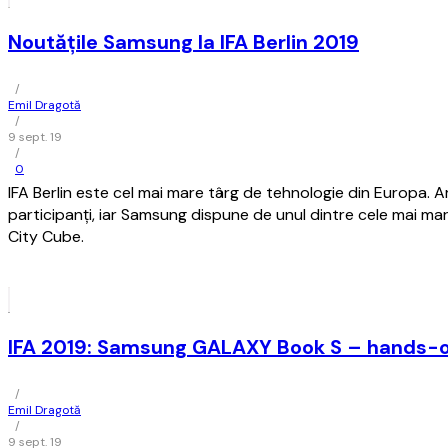
Noutățile Samsung la IFA Berlin 2019
/
Emil Dragotă
/
9 sept. 19
/
0
IFA Berlin este cel mai mare târg de tehnologie din Europa.
participanți, iar Samsung dispune de unul dintre cele mai mari
City Cube.
IFA 2019: Samsung GALAXY Book S – hands-
/
Emil Dragotă
/
9 sept. 19