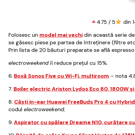
4.75 / 5
din 1
Folosesc un
model mai vechi
din această serie de 
se găsesc piese pe partea de întreținere (filtre etc
Prin lista de 20 băuturi preparate se află espresso l
electroweekend
îi reduce prețul cu 15%.
6.
Boxă Sonos Five cu Wi-Fi, multiroom
– nota 4.8
7.
Boiler electric Ariston Lydos Eco 80, 1800W și 
8.
Căști in-ear Huawei FreeBuds Pro 4 cu Hybrid
codul
electroweekend
;
9.
Aspirator cu spălare Dreame N10, curățare cu