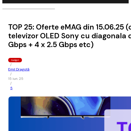
TOP 25: Oferte eMAG din 15.06.25 (c
televizor OLED Sony cu diagonala d
Gbps + 4 x 2.5 Gbps etc)
Gadget
/
Emil Dragotă
/
15 iun. 25
/
5