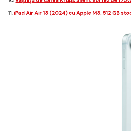
10.
Râșniță de cafea Krups Silent Vortez de 175
11.
iPad Air Air 13 (2024) cu Apple M3, 512 GB sto