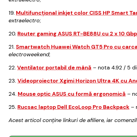
19.
Multifuncțional inkjet color CISS HP Smart T
extraelectro
;
20.
Router gaming ASUS RT-BE88U cu 2 x 10 Gbps
21.
Smartwatch Huawei Watch GT5 Pro cu carcasă
electroweekend
;
22.
Ventilator portabil de mână
– nota 4.92 / 5 d
23.
Videoproiector Xgimi Horizon Ultra 4K cu An
24.
Mouse optic ASUS cu formă ergonomică
– no
25.
Rucsac laptop Dell EcoLoop Pro Backpack
– 
Acest articol conține linkuri de afiliere, iar come