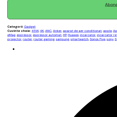
Abonaț
Categorii:
Gadget
Cuvinte cheie:
45W
,
4K
,
ANC
,
Anker
,
aparat de aer conditionat
,
apple
,
Ap
eMag
,
espressor
,
espressor automat
,
HP
,
Huawei
,
incarcator
,
incarcator re
proiector
,
router
,
router gaming
,
samsung
,
smartwatch
,
Sonos Five
,
sony
,
S