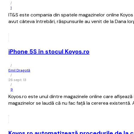
/
1
IT&S este compania din spatele magazinelor online Koyos și S
avut câteva întrebări, răspunsurile au venit de la Dana Io
iPhone 5S în stocul Koyos.ro
/
Emil Dragotă
/
26 sept. 13
/
9
Koyos.ro este unul dintre magazinele online care afișează
magazinelor se laudă că nu fac față la cererea existentă. A
Koyos.ro automatizează procedurile de la c