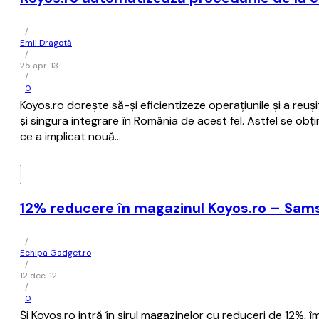
/
Emil Dragotă
/
25 apr. 13
/
0
Koyos.ro dorește să-și eficientizeze operațiunile și a re
și singura integrare în România de acest fel. Astfel se ob
ce a implicat nouă…
12% reducere în magazinul Koyos.ro – Samsun
/
Echipa Gadget.ro
/
12 dec. 12
/
0
Și Koyos.ro intră în șirul magazinelor cu reduceri de 12%, îm