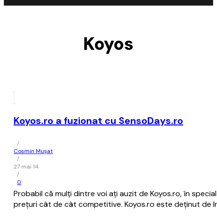
Koyos
Koyos.ro a fuzionat cu SensoDays.ro
/
Cosmin Mușat
/
27 mai 14
/
0
Probabil că mulţi dintre voi aţi auzit de Koyos.ro, în spec
preţuri cât de cât competitive. Koyos.ro este deţinut de In