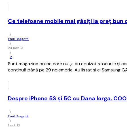
Ce telefoane mobile mai găsiți la preț bun 
/
Emil Dragotă
/
24 nov. 13
/
2
Sunt magazine online care nu și-au epuizat stocurile și ca
continuă până pe 29 noiembrie. Au listat și ei Samsung GAL
Despre iPhone 5S și 5C cu Dana Iorga, COO
/
Emil Dragotă
/
1 oct. 13