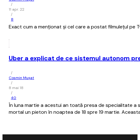
/
11 apr. 22
/
8
Exact cum a menţionat şi cel care a postat filmuleţul pe Twi
Uber a explicat de ce sistemul autonom pre
/
Cosmin Mușat
/
8 mai 18
/
40
În luna martie a acestui an toată presa de specialitate a
mortal un pieton în noaptea de 18 spre 19 martie. Aceasta a