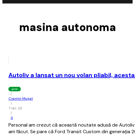
masina autonoma
Autoliv a lansat un nou volan pliabil, acesta
gAuto
/
Cosmin Mușat
/
7 ian. 26
/
4
Personal am crezut că această noutate adusă de Autoliv es
am făcut. Se pare că Ford Transit Custom din generaţia 20