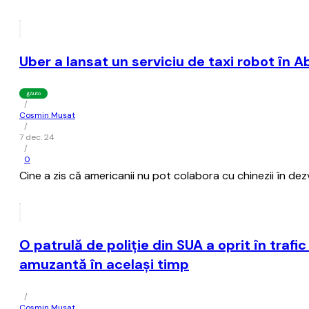
Uber a lansat un serviciu de taxi robot în 
gAuto
/
Cosmin Mușat
/
7 dec. 24
/
0
Cine a zis că americanii nu pot colabora cu chinezii în de
O patrulă de poliţie din SUA a oprit în traf
amuzantă în acelaşi timp
/
Cosmin Mușat