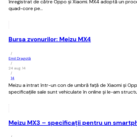
înregistrat de către Oppo și Xiaomi. MX4 adoptă un pro
quad-core pe…
Bursa zvonurilor: Meizu MX4
/
Emil Dragotă
/
24 aug. 14
/
14
Meizu a intrat într-un con de umbră față de Xiaomi și Opp
specificațiile sale sunt vehiculate în online și le-am struc
Meizu MX3 – specificații pentru un smartph