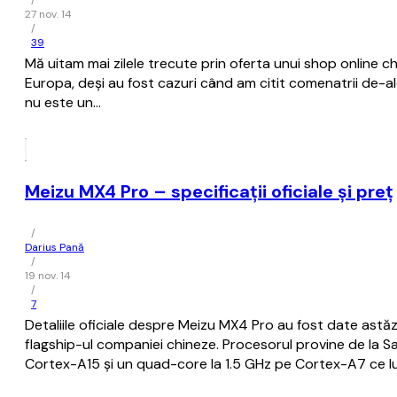
/
27 nov. 14
/
39
Mă uitam mai zilele trecute prin oferta unui shop online c
Europa, deși au fost cazuri când am citit comenatrii de-a
nu este un…
Meizu MX4 Pro – specificații oficiale și preț
/
Darius Pană
/
19 nov. 14
/
7
Detaliile oficiale despre Meizu MX4 Pro au fost date astă
flagship-ul companiei chineze. Procesorul provine de la 
Cortex-A15 și un quad-core la 1.5 GHz pe Cortex-A7 ce 