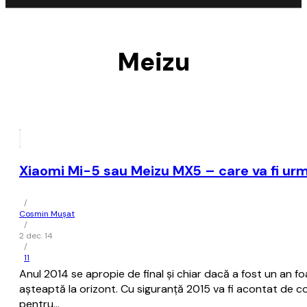
Meizu
Xiaomi Mi-5 sau Meizu MX5 – care va fi ur
/
Cosmin Mușat
/
2 dec. 14
/
11
Anul 2014 se apropie de final şi chiar dacă a fost un an f
așteaptă la orizont. Cu siguranţă 2015 va fi acontat de c
pentru…