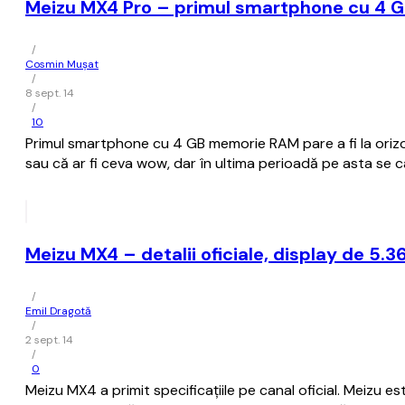
Meizu MX4 Pro – primul smartphone cu 4
/
Cosmin Mușat
/
8 sept. 14
/
10
Primul smartphone cu 4 GB memorie RAM pare a fi la orizo
sau că ar fi ceva wow, dar în ultima perioadă pe asta se
Meizu MX4 – detalii oficiale, display de 5.
/
Emil Dragotă
/
2 sept. 14
/
0
Meizu MX4 a primit specificațiile pe canal oficial. Meizu 