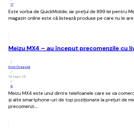
17
Este vorba de QuickMobile, iar prețul de 899 lei pentru 
magazin online este că listează produse pe care nu le are în
Meizu MX4 – au început precomenzile cu liv
/
Emil Dragotă
/
14 sept. 14
/
6
Meizu MX4 este unul dintre telefoanele care se va comerci
și alte smartphone-uri de top poziționate la prețuri de mid
precomenzi.…