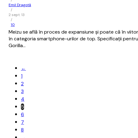
/
Emil Dragotă
/
2 sept. 13
/
10
Meizu se află în proces de expansiune și poate că în viito
în categoria smartphone-urilor de top. Specificații pentru 
Gorilla…
←
1
2
3
4
5
6
7
8
→