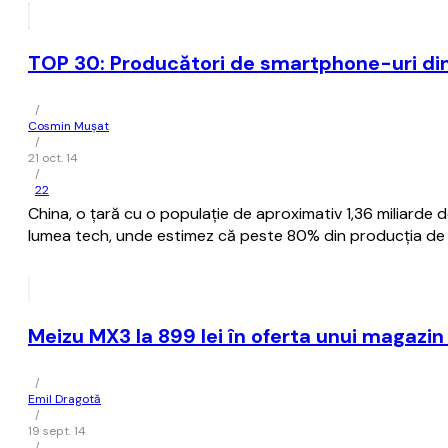
TOP 30: Producători de smartphone-uri di
/
Cosmin Mușat
/
21 oct. 14
/
22
China, o ţară cu o populaţie de aproximativ 1,36 miliarde 
lumea tech, unde estimez că peste 80% din producţia de gad
Meizu MX3 la 899 lei în oferta unui magazi
/
Emil Dragotă
/
19 sept. 14
/