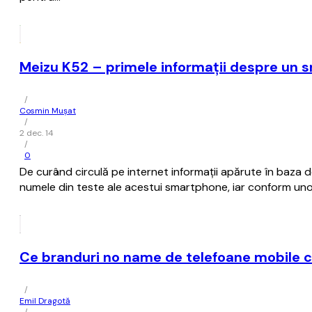
Meizu K52 – primele informaţii despre un 
/
Cosmin Mușat
/
2 dec. 14
/
0
De curând circulă pe internet informaţii apărute în baza
numele din teste ale acestui smartphone, iar conform unor 
Ce branduri no name de telefoane mobile c
/
Emil Dragotă