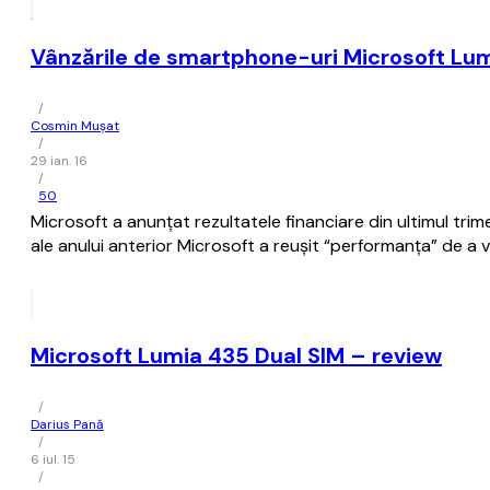
Vânzările de smartphone-uri Microsoft Lu
/
Cosmin Mușat
/
29 ian. 16
/
50
Microsoft a anunţat rezultatele financiare din ultimul trime
ale anului anterior Microsoft a reuşit “performanţa” de a
Microsoft Lumia 435 Dual SIM – review
/
Darius Pană
/
6 iul. 15
/