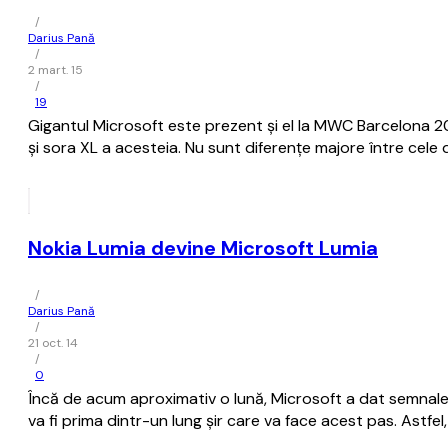
/
Darius Pană
/
2 mart. 15
/
19
Gigantul Microsoft este prezent și el la MWC Barcelona 20
și sora XL a acesteia. Nu sunt diferențe majore între cele 
Nokia Lumia devine Microsoft Lumia
/
Darius Pană
/
21 oct. 14
/
0
Încă de acum aproximativ o lună, Microsoft a dat semnale c
va fi prima dintr-un lung șir care va face acest pas. Astfe