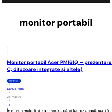
monitor portabil
Monitor portabil Acer PM161Q – prezentare (
C, difuzoare integrate și altele)
Hardware
/
Darius Pană
/
25 mai 26
/
1
În marea majoritate a timpului, când lucrez acasă, sunt în