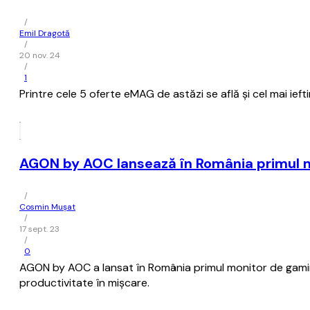
/
Emil Dragotă
/
20 nov. 24
/
1
Printre cele 5 oferte eMAG de astăzi se află și cel mai i
AGON by AOC lansează în România primul mo
/
Cosmin Mușat
/
17 sept. 23
/
0
AGON by AOC a lansat în România primul monitor de gami
productivitate în mişcare.