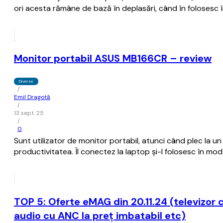
ori acesta rămâne de bază în deplasări, când în folosesc 
Monitor portabil ASUS MB166CR – review
Diverse
/
Emil Dragotă
/
13 sept. 25
/
0
Sunt utilizator de monitor portabil, atunci când plec la un 
productivitatea. Îl conectez la laptop și-l folosesc în mo
TOP 5: Oferte eMAG din 20.11.24 (televizor 
audio cu ANC la preț imbatabil etc)