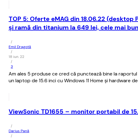
TOP 5: Oferte eMAG din 18.06.22 (desktop P
și ramă din titanium la 649 lei, cele mai bu
/
Emil Dragotă
/
18 iun. 22
/
3
Am ales 5 produse ce cred că punctează bine la raportul pre
un laptop de 15.6 inci cu Windows 11 Home și hardware dec
ViewSonic TD1655 – monitor portabil de 15.
/
Darius Pană
/