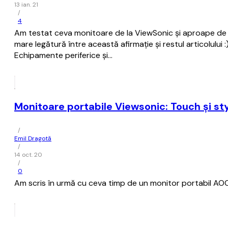
13 ian. 21
/
4
Am testat ceva monitoare de la ViewSonic și aproape de f
mare legătură între această afirmație și restul articolulu
Echipamente periferice și…
Monitoare portabile Viewsonic: Touch și sty
/
Emil Dragotă
/
14 oct. 20
/
0
Am scris în urmă cu ceva timp de un monitor portabil AOC,