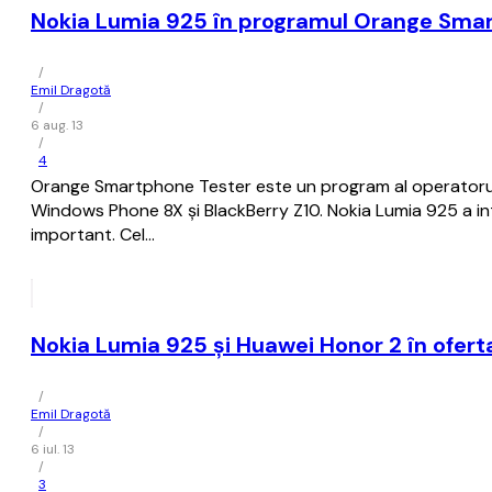
Nokia Lumia 925 în programul Orange Sma
/
Emil Dragotă
/
6 aug. 13
/
4
Orange Smartphone Tester este un program al operatorului
Windows Phone 8X și BlackBerry Z10. Nokia Lumia 925 a int
important. Cel…
Nokia Lumia 925 și Huawei Honor 2 în ofer
/
Emil Dragotă
/
6 iul. 13
/
3