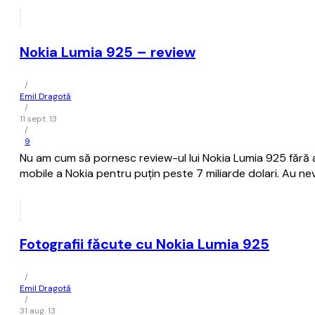
Nokia Lumia 925 – review
/
Emil Dragotă
/
11 sept. 13
/
9
Nu am cum să pornesc review-ul lui Nokia Lumia 925 fără a
mobile a Nokia pentru puțin peste 7 miliarde dolari. Au nev
Fotografii făcute cu Nokia Lumia 925
/
Emil Dragotă
/
31 aug. 13