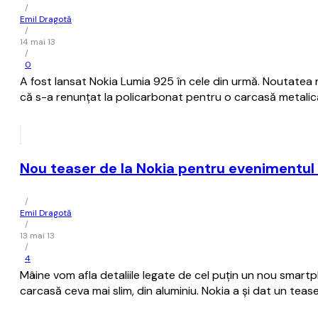
/
Emil Dragotă
/
14 mai 13
/
0
A fost lansat Nokia Lumia 925 în cele din urmă. Noutatea m
că s-a renunțat la policarbonat pentru o carcasă metalică
Nou teaser de la Nokia pentru evenimentul 
/
Emil Dragotă
/
13 mai 13
/
4
Mâine vom afla detaliile legate de cel puțin un nou smartp
carcasă ceva mai slim, din aluminiu. Nokia a și dat un teas