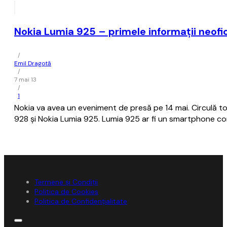
Nokia Lumia 925 – primele informații neofic
/
Emil Dragotă
/
7 mai 13
/
1
Nokia va avea un eveniment de presă pe 14 mai. Circulă tot
928 și Nokia Lumia 925. Lumia 925 ar fi un smartphone co
Termene și Condiții
Politica de Cookies
Politica de Confidențialitate