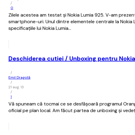
/
0
Zilele acestea am testat și Nokia Lumia 925. V-am prezent 
smartphone-uri. Unul dintre elementele centrale la Nokia
specificațiile lui Nokia Lumia…
Deschiderea cutiei / Unboxing pentru Noki
/
Emil Dragotă
/
21 aug. 13
/
1
Vă spuneam că tocmai ce se desfășoară programul Orange 
oficial pe plan local. Am făcut partea de unboxing și vedeț