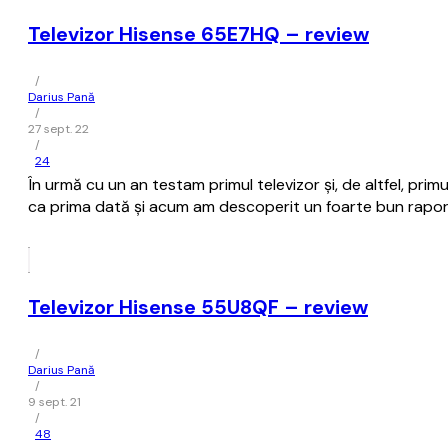
Televizor Hisense 65E7HQ – review
/
Darius Pană
/
27 sept. 22
/
24
În urmă cu un an testam primul televizor și, de altfel, pri
ca prima dată și acum am descoperit un foarte bun raport î
Televizor Hisense 55U8QF – review
/
Darius Pană
/
9 sept. 21
/
48