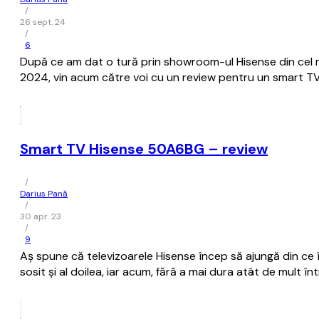
/
26 sept. 24
/
6
După ce am dat o tură prin showroom-ul Hisense din cel 
2024, vin acum către voi cu un review pentru un smart TV
Smart TV Hisense 50A6BG – review
/
Darius Pană
/
30 apr. 23
/
9
Aș spune că televizoarele Hisense încep să ajungă din ce î
sosit și al doilea, iar acum, fără a mai dura atât de mult î