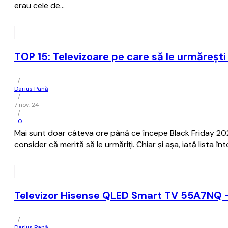
erau cele de…
TOP 15: Televizoare pe care să le urmăreșt
/
Darius Pană
/
7 nov. 24
/
0
Mai sunt doar câteva ore până ce începe Black Friday 20
consider că merită să le urmăriți. Chiar și așa, iată lista
Televizor Hisense QLED Smart TV 55A7NQ 
/
Darius Pană