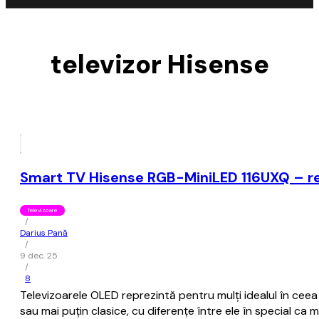
televizor Hisense
Smart TV Hisense RGB-MiniLED 116UXQ – rev
Televizoare
/
Darius Pană
/
9 dec. 25
/
8
Televizoarele OLED reprezintă pentru mulți idealul în ceea 
sau mai puțin clasice, cu diferențe între ele în special 