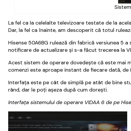
Sistem
La fel ca la celelalte televizoare testate de la ac
Dar, la fel ca înainte, am descoperit că totul rulea
Hisense 50A6BG rulează din fabrică versiunea 5 a 
notificare de actualizare și s-a făcut trecerea la V
Acest sistem de operare dovedește că este mai m
comenzi este aproape instant de fiecare dată, de în
Interfața este pe cât de simplă pe atât de bine stu
rând, dar le poți așeza după cum dorești.
Interfața sistemului de operare VIDAA 6 de pe Hi