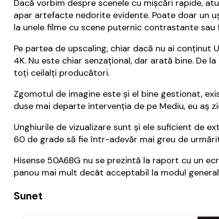
Dacă vorbim despre scenele cu mișcări rapide, atu
apar artefacte nedorite evidente. Poate doar un uș
la unele filme cu scene puternic contrastante sau 
Pe partea de upscaling, chiar dacă nu ai conținut U
4K. Nu este chiar senzațional, dar arată bine. De la
toți ceilalți producători.
Zgomotul de imagine este și el bine gestionat, exist
duse mai departe intervenția de pe Mediu, eu aș zic
Unghiurile de vizualizare sunt și ele suficient de 
60 de grade să fie într-adevăr mai greu de urmărit 
Hisense 50A6BG nu se prezintă la raport cu un ecra
panou mai mult decât acceptabil la modul general ș
Sunet