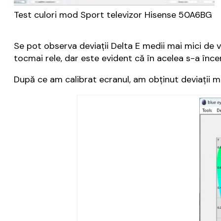
Test culori mod Sport televizor Hisense 50A6BG
Se pot observa deviații Delta E medii mai mici de 
tocmai rele, dar este evident că în acelea s-a înc
După ce am calibrat ecranul, am obținut deviații me