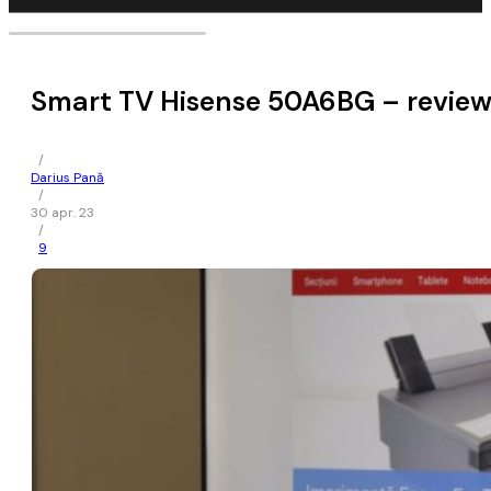
Smart TV Hisense 50A6BG – revie
/
Darius Pană
/
30 apr. 23
/
9