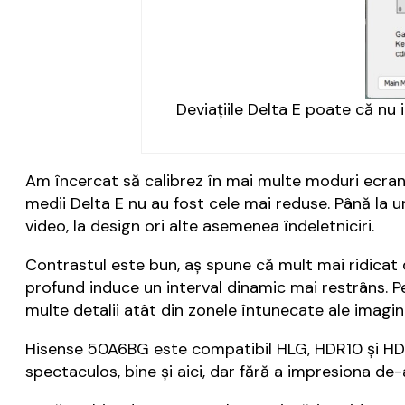
Deviațiile Delta E poate că nu 
Am încercat să calibrez în mai multe moduri ecranu
medii Delta E nu au fost cele mai reduse. Până la 
video, la design ori alte asemenea îndeletniciri.
Contrastul este bun, aș spune că mult mai ridicat 
profund induce un interval dinamic mai restrâns. P
multe detalii atât din zonele întunecate ale imaginii
Hisense 50A6BG este compatibil HLG, HDR10 și HDR
spectaculos, bine și aici, dar fără a impresiona de-