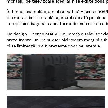
montajul de televizoare, ideal ar fi să existe dou
În timpul asamblării, am observat că Hisense 50A6BG
din metal, dintr-o tablă ușor ambutisată pe alocuri
i drept nici diagonala acestui model nu este una 
Ca design, Hisense 50A6BG nu arată a televizor de
arată frontal un TV, nu? Iar aici vedem margini subți
ci se limitează în a fi prezente doar pe laterale.