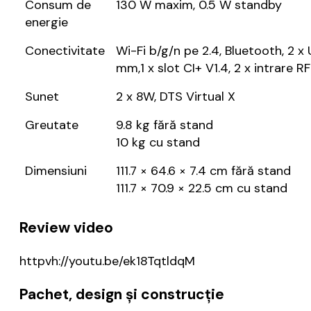
Consum de
130 W maxim, 0.5 W standby
energie
Conectivitate
Wi-Fi b/g/n pe 2.4, Bluetooth, 2 x 
mm,1 x slot CI+ V1.4, 2 x intrare R
Sunet
2 x 8W, DTS Virtual X
Greutate
9.8 kg fără stand
10 kg cu stand
Dimensiuni
111.7 × 64.6 × 7.4 cm fără stand
111.7 × 70.9 × 22.5 cm cu stand
Review video
httpvh://youtu.be/ek18TqtldqM
Pachet, design și construcție