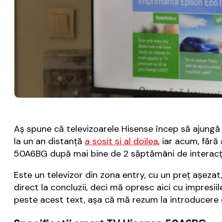
Aș spune că televizoarele Hisense încep să ajungă d
la un an distanță
a sosit și al doilea
, iar acum, făr
50A6BG după mai bine de 2 săptămâni de interacț
Este un televizor din zona entry, cu un preț așezat
direct la concluzii, deci mă opresc aici cu impresiil
peste acest text, așa că mă rezum la introducere d