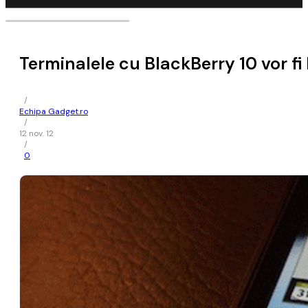
Terminalele cu BlackBerry 10 vor fi
/
Echipa Gadget.ro
/
12 nov. 12
/
0