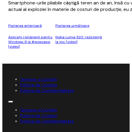
Smartphone-urile pliabile câştigă teren an de an, însă cu
actual al exploziei în materie de costuri de producţie, eu
Postarea anterioară
Postarea următoare
Aplicaţii româneşti pentru
Nokia Lumia 920: rezistență
Windows 8 la #wowzapp
la șoc [video]
[video]
Termene și Condiții
Politica de Cookies
Politica de Confidențialitate
Termene și Condiții
Politica de Cookies
Politica de Confidențialitate