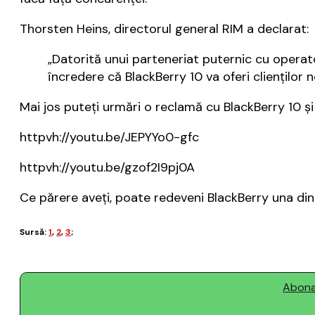
Thorsten Heins, directorul general RIM a declarat:
„Datorită unui parteneriat puternic cu operat
încredere că BlackBerry 10 va oferi clienților 
Mai jos puteți urmări o reclamă cu BlackBerry 10 și
httpvh://youtu.be/JEPYYo0-gfc
httpvh://youtu.be/gzof2I9pj0A
Ce părere aveți, poate redeveni BlackBerry una dint
Sursă:
1
,
2
,
3
;
Abonaț