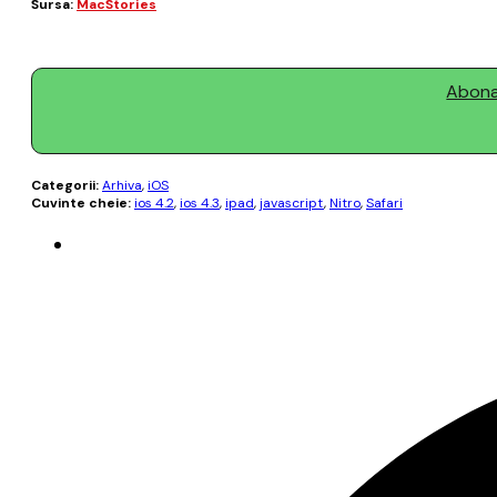
Sursa:
MacStories
Abonaț
Categorii:
Arhiva
,
iOS
Cuvinte cheie:
ios 4.2
,
ios 4.3
,
ipad
,
javascript
,
Nitro
,
Safari