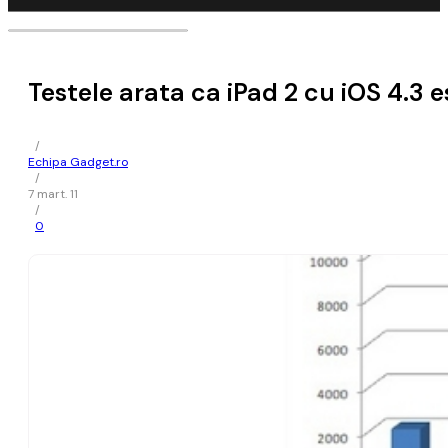
Testele arata ca iPad 2 cu iOS 4.3 
/
Echipa Gadget.ro
/
7 mart. 11
/
0