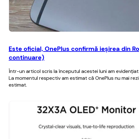
Este oficial, OnePlus confirmă ieşirea din R
continuare)
Într-un articol scris la începutul acestei luni am evidenţia
La momentul respectiv am estimat că OnePlus nu mai rezist
estimat.