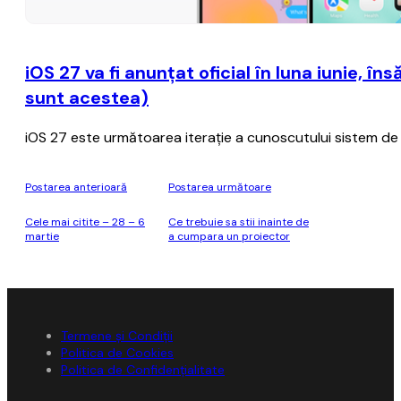
iOS 27 va fi anunţat oficial în luna iunie, î
sunt acestea)
iOS 27 este următoarea iteraţie a cunoscutului sistem de o
Postarea anterioară
Postarea următoare
Cele mai citite – 28 – 6
Ce trebuie sa stii inainte de
martie
a cumpara un proiector
Termene și Condiții
Politica de Cookies
Politica de Confidențialitate