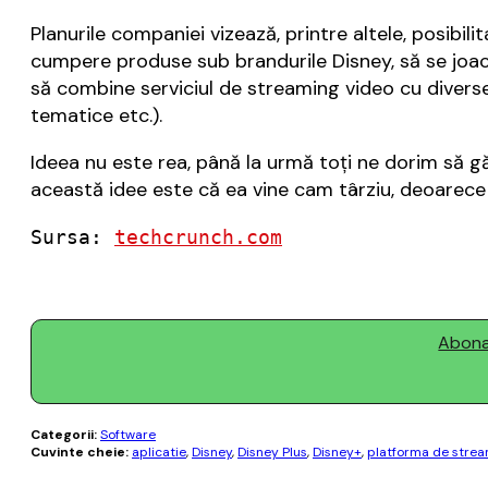
Planurile companiei vizează, printre altele, posibil
cumpere produse sub brandurile Disney, să se joac
să combine serviciul de streaming video cu diverse a
tematice etc.).
Ideea nu este rea, până la urmă toţi ne dorim să g
această idee este că ea vine cam târziu, deoarece
Sursa: 
techcrunch.com
Abonaț
Categorii:
Software
Cuvinte cheie:
aplicatie
,
Disney
,
Disney Plus
,
Disney+
,
platforma de strea