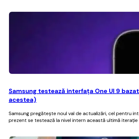
Samsung testează interfaţa One UI 9 bazat
acestea)
Samsung pregăteşte noul val de actualizări, cel pentru i
prezent se testează la nivel intern această ultimă iteraţ