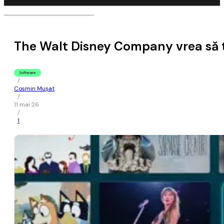
The Walt Disney Company vrea să t
Software
/
Cosmin Mușat
/
11 mai 26
/
1