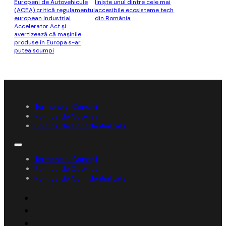
Europeni de Autovehicule
liniște unul dintre cele mai
(ACEA) critică regulamentul
accesibile ecosisteme tech
european Industrial
din România
Accelerator Act şi
avertizează că maşinile
produse în Europa s-ar
putea scumpi
Termene și Condiții
Politica de Cookies
Politica de Confidențialitate
Termene și Condiții
Politica de Cookies
Politica de Confidențialitate