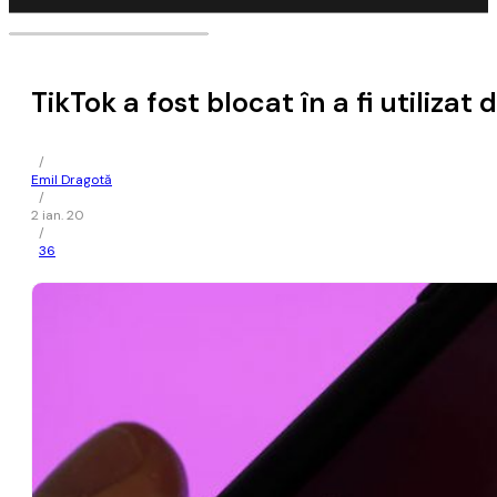
TikTok a fost blocat în a fi utiliza
/
Emil Dragotă
/
2 ian. 20
/
36