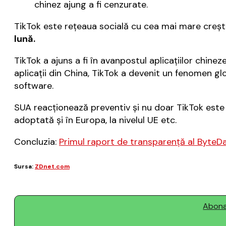
chinez ajung a fi cenzurate.
TikTok este rețeaua socială cu cea mai mare creșt
lună.
TikTok a ajuns a fi în avanpostul aplicațiilor chine
aplicații din China, TikTok a devenit un fenomen gl
software.
SUA reacționează preventiv și nu doar TikTok este î
adoptată și în Europa, la nivelul UE etc.
Concluzia:
Primul raport de transparență al ByteD
Sursa:
ZDnet.com
Abonaț