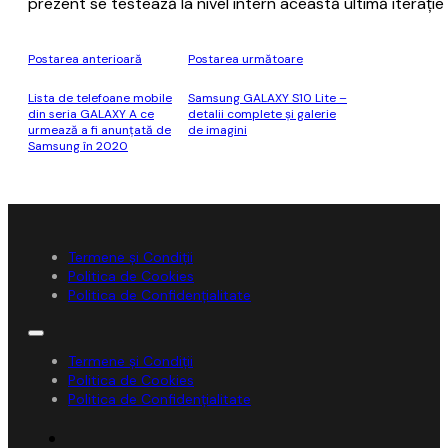
prezent se testează la nivel intern această ultimă iteraţ
Postarea anterioară
Postarea următoare
Lista de telefoane mobile
Samsung GALAXY S10 Lite –
din seria GALAXY A ce
detalii complete și galerie
urmează a fi anunțată de
de imagini
Samsung în 2020
Termene și Condiții
Politica de Cookies
Politica de Confidențialitate
Termene și Condiții
Politica de Cookies
Politica de Confidențialitate