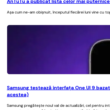
AnTuTu a publicat lista celor mai puternice
Aşa cum ne-am obişnuit, începutul fiecărei luni vine cu 
Samsung testează interfaţa One UI 9 bazat
acestea)
Samsung pregăteşte noul val de actualizări, cel pentru i