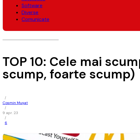
Software
Diverse
Comunicate
TOP 10: Cele mai scumpe
scump, foarte scump)
/
Cosmin Mușat
/
9 apr. 23
/
6