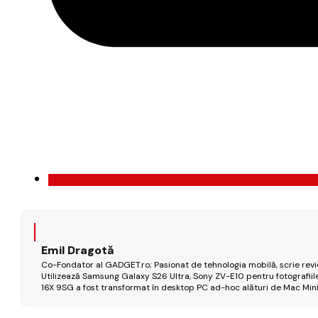
Emil Dragotă
Co-Fondator al GADGET.ro; Pasionat de tehnologia mobilă, scrie review
Utilizează Samsung Galaxy S26 Ultra, Sony ZV-E10 pentru fotografiile
16X 9SG a fost transformat în desktop PC ad-hoc alături de Mac Mini 