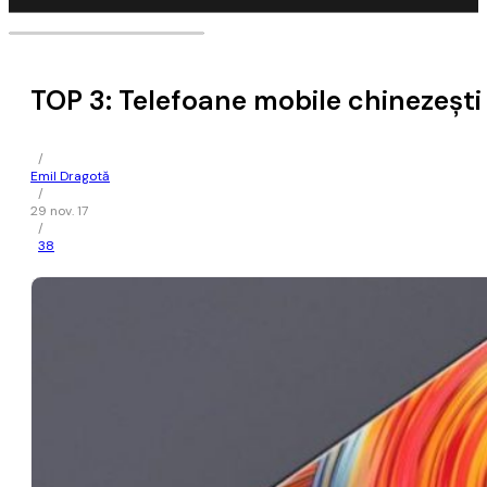
TOP 3: Telefoane mobile chinezești 
/
Emil Dragotă
/
29 nov. 17
/
38