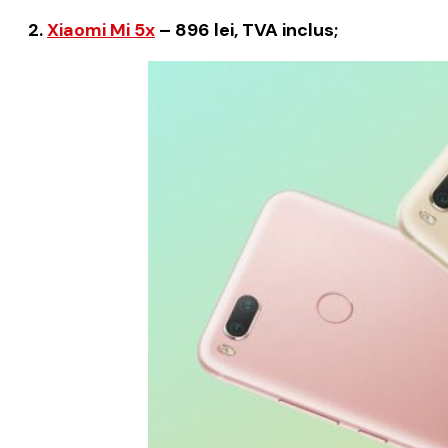
2.
Xiaomi Mi 5x
– 896 lei, TVA inclus;