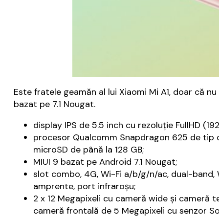
Este fratele geamăn al lui Xiaomi Mi A1, doar că nu
bazat pe 7.1 Nougat.
display IPS de 5.5 inch cu rezoluție FullHD (19
procesor Qualcomm Snapdragon 625 de tip oc
microSD de până la 128 GB;
MIUI 9 bazat pe Android 7.1 Nougat;
slot combo, 4G, Wi-Fi a/b/g/n/ac, dual-band,
amprente, port infraroşu;
2 x 12 Megapixeli cu cameră wide şi cameră tele
cameră frontală de 5 Megapixeli cu senzor S