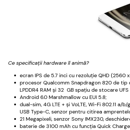
Ce specificații hardware îl animă?
ecran IPS de 5.7 inci cu rezoluție QHD (2560 x 
procesor Qualcomm Snapdragon 820 de tip qua
LPDDR4 RAM și 32 GB spațiu de stocare UFS 
Android 6.0 Marshmallow cu EUI 5.8;
dual-sim, 4G LTE + şi VoLTE, Wi-Fi 802.11 a/b
USB Type-C, senzor pentru citirea amprentelo
21 Megapixeli, senzor Sony IMX230, deschidere 
baterie de 3100 mAh cu funcţia Quick Charge