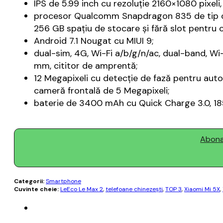
IPS de 5.99 inch cu rezoluție 2160×1080 pixeli
procesor Qualcomm Snapdragon 835 de tip octa
256 GB spațiu de stocare și fără slot pentru 
Android 7.1 Nougat cu MIUI 9;
dual-sim, 4G, Wi-Fi a/b/g/n/ac, dual-band, Wi
mm, cititor de amprentă;
12 Megapixeli cu detecție de fază pentru autof
cameră frontală de 5 Megapixeli;
baterie de 3400 mAh cu Quick Charge 3.0, 185
Abonaț
Categorii:
Smartphone
Cuvinte cheie:
LeEco Le Max 2
,
telefoane chinezești
,
TOP 3
,
Xiaomi Mi 5X
,