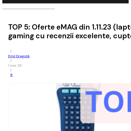
TOP 5: Oferte eMAG din 1.11.23 (la
gaming cu recenzii excelente, cupt
/
Emil Dragotă
/
1 nov. 23
/
8