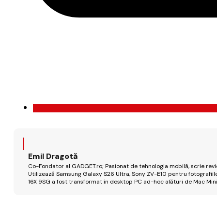
Emil Dragotă
Co-Fondator al GADGET.ro; Pasionat de tehnologia mobilă, scrie review
Utilizează Samsung Galaxy S26 Ultra, Sony ZV-E10 pentru fotografiile
16X 9SG a fost transformat în desktop PC ad-hoc alături de Mac Mini 