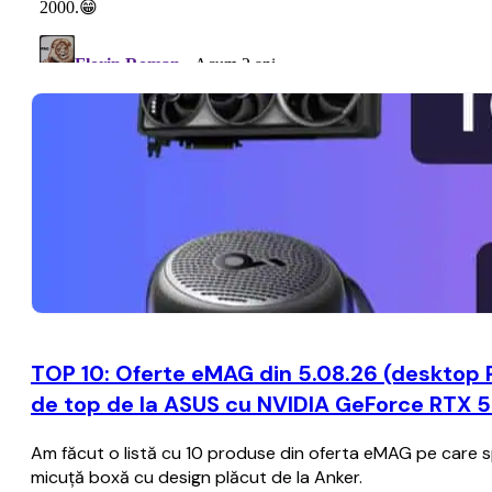
TOP 10: Oferte eMAG din 5.08.26 (desktop 
de top de la ASUS cu NVIDIA GeForce RTX 50
Am făcut o listă cu 10 produse din oferta eMAG pe care spe
micuță boxă cu design plăcut de la Anker.