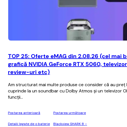
TOP 25: Oferte eMAG din 2.08.26 (cel mai 
grafică NVIDIA GeForce RTX 5060, televizo
review-uri etc)
Am structurat mai multe produse ce consider că au preț bun
cuprinde la un soundbar cu Dolby Atmos și un televizor
funcții…
Postarea anterioară
Postarea următoare
Detalii legate de o baterie
Blackview SHARK 8 –