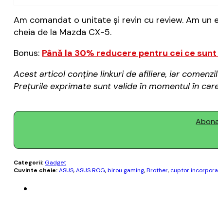
Am comandat o unitate și revin cu review. Am un e
cheia de la Mazda CX-5.
Bonus:
Până la 30% reducere pentru cei ce sunt
Acest articol conține linkuri de afiliere, iar come
Prețurile exprimate sunt valide în momentul în care 
Abonaț
Categorii:
Gadget
Cuvinte cheie:
ASUS
,
ASUS ROG
,
birou gaming
,
Brother
,
cuptor încorpora