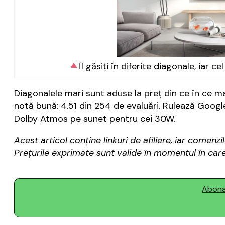
Îl găsiți în diferite diagonale, iar 
Diagonalele mari sunt aduse la preț din ce în ce ma
notă bună: 4.51 din 254 de evaluări. Rulează Google
Dolby Atmos pe sunet pentru cei 30W.
Acest articol conține linkuri de afiliere, iar come
Prețurile exprimate sunt valide în momentul în care 
Abonaț