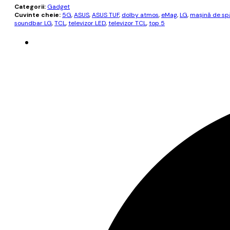
Categorii:
Gadget
Cuvinte cheie:
5G
,
ASUS
,
ASUS TUF
,
dolby atmos
,
eMag
,
LG
,
mașină de spă
soundbar LG
,
TCL
,
televizor LED
,
televizor TCL
,
top 5