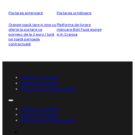
Postarea anterioară
Postarea următoare
Orange joacă tare şi vine cu
Platforma de livrare
oferte la portare ce
mâncare Bolt Food ajunge
pornesc de la 3 euro / lună
şi în Craiova
pe toată perioada
contractuală
Termene și Condiții
Politica de Cookies
Politica de Confidențialitate
Termene și Condiții
Politica de Cookies
Politica de Confidențialitate