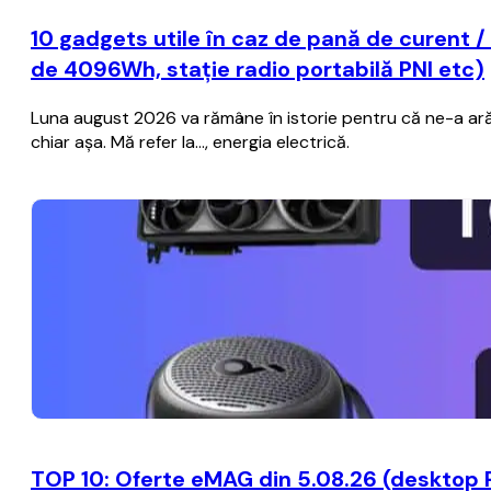
10 gadgets utile în caz de pană de curent /
de 4096Wh, stație radio portabilă PNI etc)
Luna august 2026 va rămâne în istorie pentru că ne-a ară
chiar așa. Mă refer la..., energia electrică.
TOP 10: Oferte eMAG din 5.08.26 (desktop 