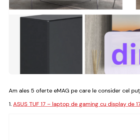
Am ales 5 oferte eMAG pe care le consider cel puți
1.
ASUS TUF 17 – laptop de gaming cu display de 17.