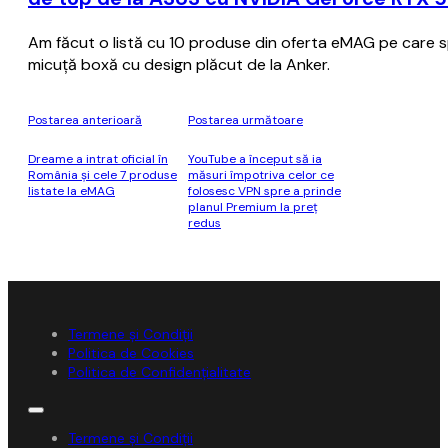
Am făcut o listă cu 10 produse din oferta eMAG pe care spe
micuță boxă cu design plăcut de la Anker.
Postarea anterioară
Postarea următoare
Dreame a intrat oficial în
YouTube a început să ia
România și cele 7 produse
măsuri împotriva celor ce
listate la eMAG
folosesc VPN spre a prinde
planul Premium la preț
redus
Termene și Condiții
Politica de Cookies
Politica de Confidențialitate
Termene și Condiții