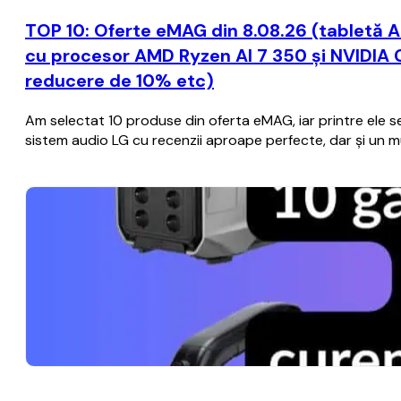
TOP 10: Oferte eMAG din 8.08.26 (tabletă A
cu procesor AMD Ryzen AI 7 350 și NVIDIA 
reducere de 10% etc)
Am selectat 10 produse din oferta eMAG, iar printre ele se 
sistem audio LG cu recenzii aproape perfecte, dar și un mul