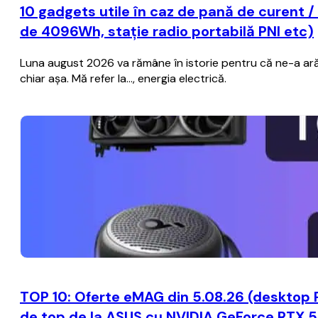
10 gadgets utile în caz de pană de curent /
de 4096Wh, stație radio portabilă PNI etc)
Luna august 2026 va rămâne în istorie pentru că ne-a ară
chiar așa. Mă refer la..., energia electrică.
TOP 10: Oferte eMAG din 5.08.26 (desktop 
de top de la ASUS cu NVIDIA GeForce RTX 50