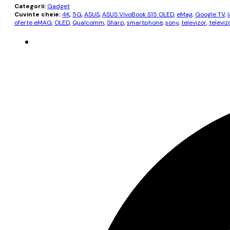
Categorii:
Gadget
Cuvinte cheie:
4K
,
5G
,
ASUS
,
ASUS VivoBook S15 OLED
,
eMag
,
Google TV
,
oferte eMAG
,
OLED
,
Qualcomm
,
Sharp
,
smartphone
,
sony
,
televizor
,
televiz