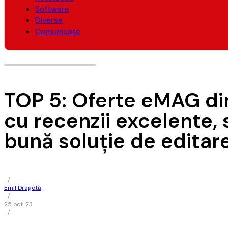
Software
Diverse
Comunicate
TOP 5: Oferte eMAG din
cu recenzii excelente
bună soluție de editare
/
Emil Dragotă
/
25 oct. 23
/