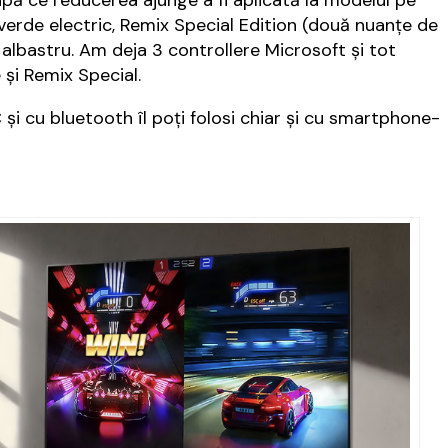
după ce reducerea ajunge a fi aplicată la modelul pe
 verde electric, Remix Special Edition (două nuanțe de
 albastru. Am deja 3 controllere Microsoft și tot
 și Remix Special.
 și cu bluetooth îl poți folosi chiar și cu smartphone-