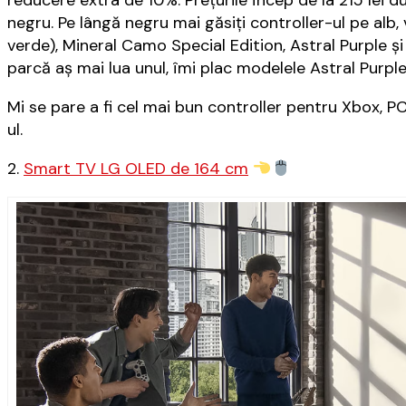
reducere extra de 10%. Prețurile încep de la 215 lei 
negru. Pe lângă negru mai găsiți controller-ul pe alb,
verde), Mineral Camo Special Edition, Astral Purple și
parcă aș mai lua unul, îmi plac modelele Astral Purple
Mi se pare a fi cel mai bun controller pentru Xbox, PC
ul.
2.
Smart TV LG OLED de 164 cm