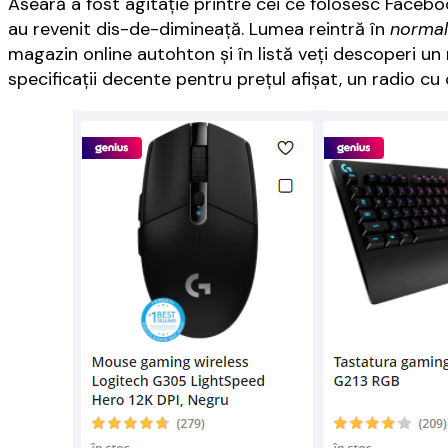
Aseară a fost agitație printre cei ce folosesc Faceb
au revenit dis-de-dimineață. Lumea reintră în
normal
magazin online autohton și în listă veți descoperi un
specificații decente pentru prețul afișat, un radio cu