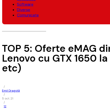
Software
Diverse
Comunicate
TOP 5: Oferte eMAG din
Lenovo cu GTX 1650 la 
etc)
/
Emil Dragotă
/
5 oct. 21
/
12