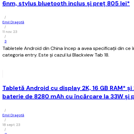
6nm, stylus bluetooth inclus și preț 805 lei*
/
Emil Dragotă
/
11 nov. 23
/
3
Tabletele Android din China încep a avea specificații din ce în
categoria entry. Este și cazul lui Blackview Tab 18.
Tabletă Android cu display 2K, 16 GB RAM* și
baterie de 8280 mAh cu încărcare la 33W și p
/
Emil Dragotă
/
18 sept. 23
/