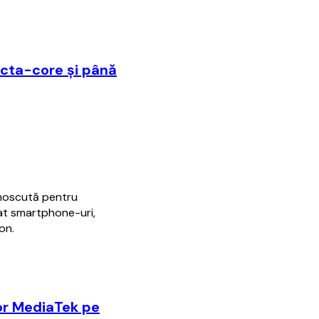
 octa-core și până
unoscută pentru
sat smartphone-uri,
on.
sor MediaTek pe