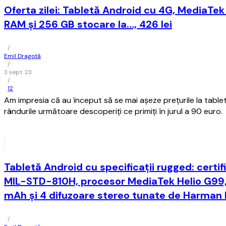
Oferta zilei: Tabletă Android cu 4G, MediaTe
RAM și 256 GB stocare la…, 426 lei
/
Emil Dragotă
/
3 sept. 23
/
12
Am impresia că au început să se mai așeze prețurile la tablet
rândurile următoare descoperiți ce primiți în jurul a 90 euro.
Tabletă Android cu specificații rugged: certifi
MIL-STD-810H, procesor MediaTek Helio G99
mAh și 4 difuzoare stereo tunate de Harman
/