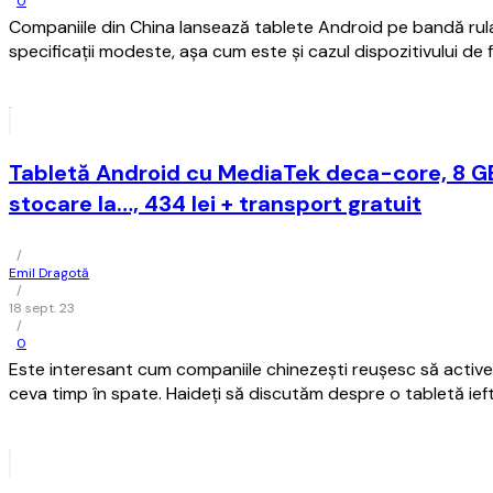
0
Companiile din China lansează tablete Android pe bandă rul
specificații modeste, așa cum este și cazul dispozitivului de f
Tabletă Android cu MediaTek deca-core, 8 G
stocare la…, 434 lei + transport gratuit
/
Emil Dragotă
/
18 sept. 23
/
0
Este interesant cum companiile chinezești reușesc să active
ceva timp în spate. Haideți să discutăm despre o tabletă ief