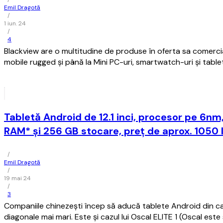
Emil Dragotă
/
1 iun. 24
/
4
Blackview are o multitudine de produse în oferta sa comercia
mobile rugged și până la Mini PC-uri, smartwatch-uri și table
Tabletă Android de 12.1 inci, procesor pe 6nm
RAM* și 256 GB stocare, preț de aprox. 1050 l
/
Emil Dragotă
/
19 mai 24
/
3
Companiile chinezești încep să aducă tablete Android din c
diagonale mai mari. Este și cazul lui Oscal ELITE 1 (Oscal est