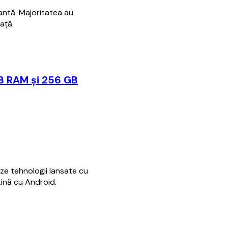
antă. Majoritatea au
ață.
B RAM și 256 GB
ze tehnologii lansate cu
tină cu Android.