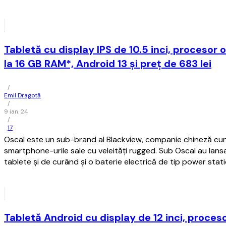
Tabletă cu display IPS de 10.5 inci, procesor
la 16 GB RAM*, Android 13 și preț de 683 lei
/
Emil Dragotă
/
9 ian. 24
/
17
Oscal este un sub-brand al Blackview, companie chineză c
smartphone-urile sale cu veleități rugged. Sub Oscal au lan
tablete și de curând și o baterie electrică de tip power stati
Tabletă Android cu display de 12 inci, proce