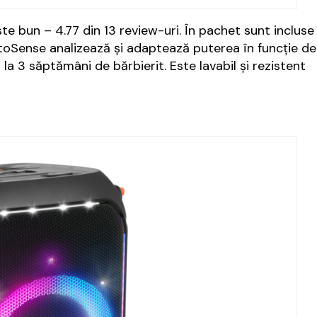
ste bun – 4.77 din 13 review-uri. În pachet sunt incluse
utoSense analizează și adaptează puterea în funcție de
la 3 săptămâni de bărbierit. Este lavabil și rezistent