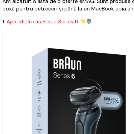
Am alcătuit o listă de 5 oferte eMAG. Sunt produse c
boxă pentru petreceri și până la un MacBook abia an
1.
Aparat de ras Braun Series 6