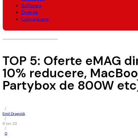
Software
Diverse
Comunicate
TOP 5: Oferte eMAG din
10% reducere, MacBook
Partybox de 800W etc
/
Emil Dragotă
/
8 iun. 23
/
0