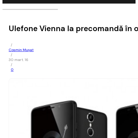
Ulefone Vienna la precomandă în of
/
Cosmin Mușat
/
30 mart. 16
/
0