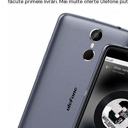
făcute primele livrări. Mai multe oferte Ulefone pu