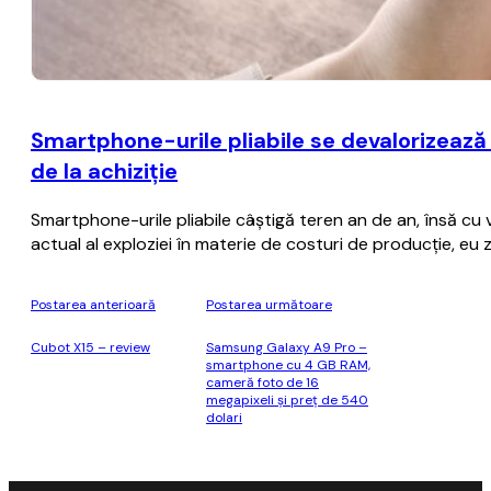
Smartphone-urile pliabile se devalorizează
de la achiziţie
Smartphone-urile pliabile câştigă teren an de an, însă cu
actual al exploziei în materie de costuri de producţie, eu
Postarea anterioară
Postarea următoare
Cubot X15 – review
Samsung Galaxy A9 Pro –
smartphone cu 4 GB RAM,
cameră foto de 16
megapixeli şi preţ de 540
dolari