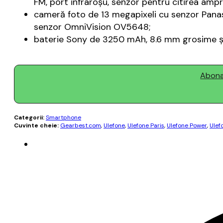
FM, port infraroşu, senzor pentru citirea amp
cameră foto de 13 megapixeli cu senzor Panas
senzor OmniVision OV5648;
baterie Sony de 3250 mAh, 8.6 mm grosime şi
Abonaț
Categorii:
Smartphone
Cuvinte cheie:
Gearbest.com
,
Ulefone
,
Ulefone Paris
,
Ulefone Power
,
Ulef