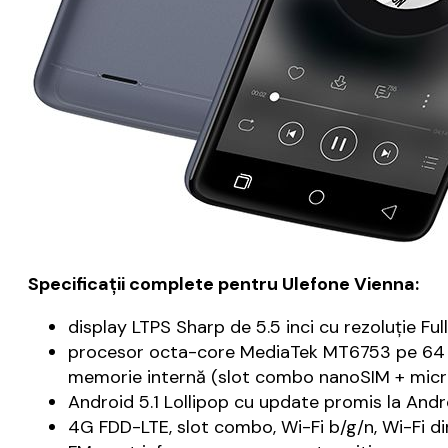
Specificaţii complete pentru Ulefone Vienna:
display LTPS Sharp de 5.5 inci cu rezoluţie Ful
procesor octa-core MediaTek MT6753 pe 64 bi
memorie internă (slot combo nanoSIM + micro
Android 5.1 Lollipop cu update promis la And
4G FDD-LTE, slot combo, Wi-Fi b/g/n, Wi-Fi d