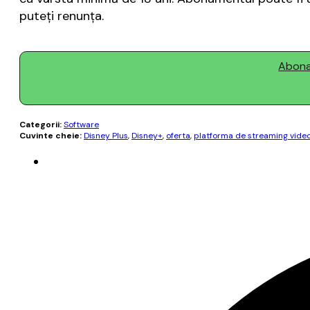
puteţi renunţa.
Abonaț
Categorii:
Software
Cuvinte cheie:
Disney Plus
,
Disney+
,
oferta
,
platforma de streaming vide