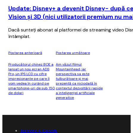
Update: Disney+ a devenit Disney- după ce
Vision şi 3D (nici utilizatorii premium nu m
Dacă sunteţi abonat al platformei de streaming video Disney+
întâmplat.
Postarea anterioară
Postarea următoare
Producătorul chinez BOE a
Am văzut filmul
lansat un nou ecran ADS
Mountainhead, iar
Pro, un IPS LCD cu cifre
perspectiva sa este
impresionante pe care îl
tulburătoare şi mai
vom vedea în curând pe
prezentă ca niciodată în
smartphone-uri de sub 150
contextul dezvoltării rapide
de dolari
a inteligenţei artificiale
generative
Termene și Condiții