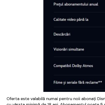
Oferta este valabilă numai pentru noii abonați Dis
cu vârsta minimă de 18 ani. Abonamentul poate fi a