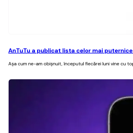
AnTuTu a publicat lista celor mai puternice
Aşa cum ne-am obişnuit, începutul fiecărei luni vine cu 