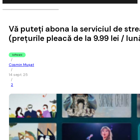
Vă puteţi abona la serviciul de str
(preţurile pleacă de la 9.99 lei / lun
Software
/
Cosmin Mușat
/
14 sept. 25
/
2