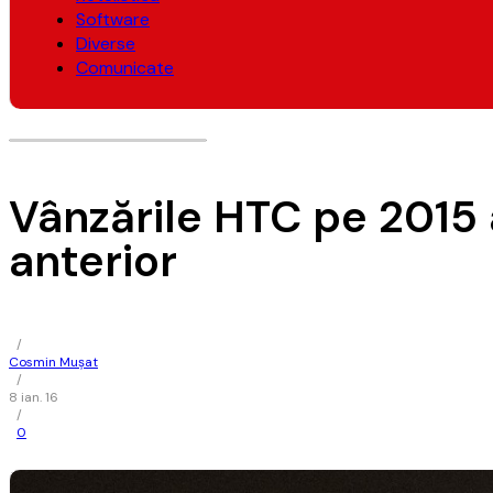
Software
Diverse
Comunicate
Vânzările HTC pe 2015
anterior
/
Cosmin Mușat
/
8 ian. 16
/
0