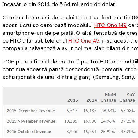
încasările din 2014 de 5.64 miliarde de dolari.
Cele mai bune luni ale anului trecut au fost martie (60
acest lucru se datorează modelului
HTC One M9
care
smartphone-uri de pe piaţă. O altă tentativă de creş
ce HTC a lansat telefonul
HTC One A9
, însă acest t
compania taiwaneză a avut cel mai slab bilanţ din tot
2016 pare a fi unul de cotitură pentru HTC în condiţii
continua această pantă descendentă, personal cred că
achiziţionată de unul dintre giganţi (Samsung, Sony,