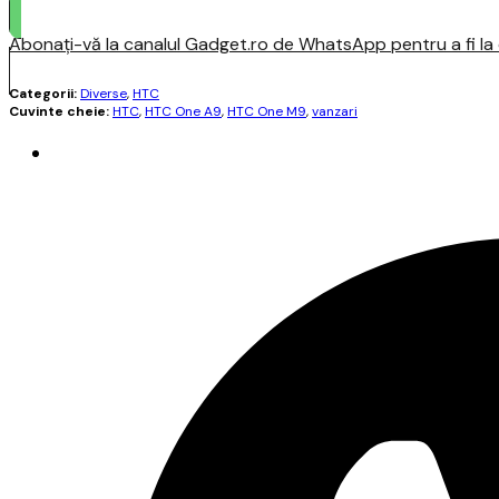
Abonați-vă la canalul Gadget.ro de WhatsApp pentru a fi la c
Categorii:
Diverse
,
HTC
Cuvinte cheie:
HTC
,
HTC One A9
,
HTC One M9
,
vanzari