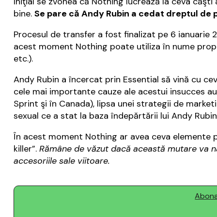
Iniţial se zvonea că Nothing lucrează la ceva căşti 
bine.
Se pare că Andy Rubin a cedat dreptul de 
Procesul de transfer a fost finalizat pe 6 ianuarie 2
acest moment Nothing poate utiliza în nume propri
etc.).
Andy Rubin a încercat prin Essential să vină cu ce
cele mai importante cauze ale acestui insucces au f
Sprint şi în Canada), lipsa unei strategii de mark
sexual ce a stat la baza îndepărtării lui Andy Rubi
În acest moment Nothing ar avea ceva elemente pen
killer”.
Rămâne de văzut dacă această mutare va naş
accesoriile sale viitoare.
Abonaț