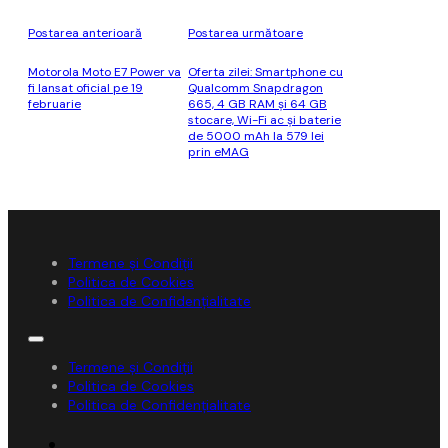
Postarea anterioară
Postarea următoare
Motorola Moto E7 Power va
Oferta zilei: Smartphone cu
fi lansat oficial pe 19
Qualcomm Snapdragon
februarie
665, 4 GB RAM și 64 GB
stocare, Wi-Fi ac și baterie
de 5000 mAh la 579 lei
prin eMAG
Termene și Condiții
Politica de Cookies
Politica de Confidențialitate
Termene și Condiții
Politica de Cookies
Politica de Confidențialitate