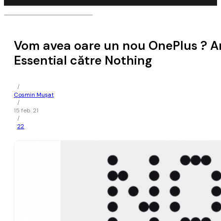
Vom avea oare un nou OnePlus ? A
Essential către Nothing
/
Cosmin Mușat
/
15 feb. 21
/
22