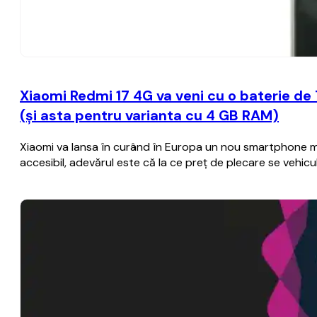
Xiaomi Redmi 17 4G va veni cu o baterie de
(şi asta pentru varianta cu 4 GB RAM)
Xiaomi va lansa în curând în Europa un nou smartphone mod
accesibil, adevărul este că la ce preţ de plecare se vehi