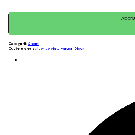
Abonaț
Categorii:
Xiaomi
Cuvinte cheie:
lider de piata
,
vanzari
,
Xiaomi