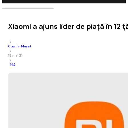
Xiaomi a ajuns lider de piaţă în 12 ţă
/
Cosmin Mușat
/
19 mai 21
/
142