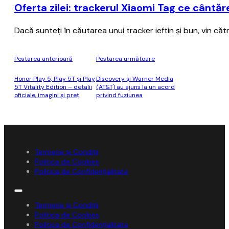
Oferta zilei: trackerul Xiaomi Tag ce cântă
Dacă sunteţi în căutarea unui tracker ieftin şi bun, vin că
Postarea anterioară
Postarea următoare
Honor Play 5, Play 5T şi Play
Discovery şi Warner Media
5T Vitality Edition – detalii
(AT&T) au ajuns la un acord
oficiale, imagini şi preţ
privind fuziunea
Termene și Condiții
Politica de Cookies
Politica de Confidențialitate
Termene și Condiții
Politica de Cookies
Politica de Confidențialitate