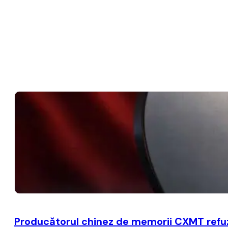
Producătorul chinez de memorii CXMT refuză