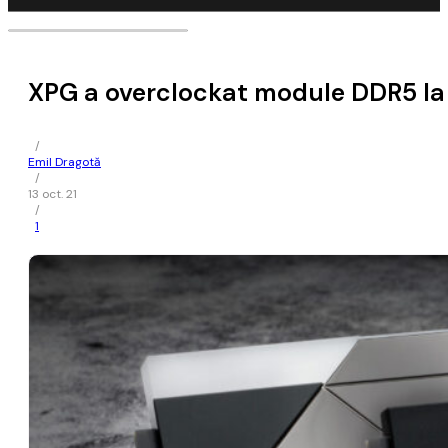
XPG a overclockat module DDR5 la
/
Emil Dragotă
/
13 oct. 21
/
1