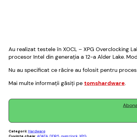
Au realizat testele în XOCL – XPG Overclocking L
procesor Intel din generația a 12-a Alder Lake. Mod
Nu au specificat ce răcire au folosit pentru proces
Mai multe informații găsiți pe
tomshardware
.
Abonaț
Categorii:
Hardware
Cuvinte cheie:
ADATA
,
DDR5
,
overclock
,
XPG