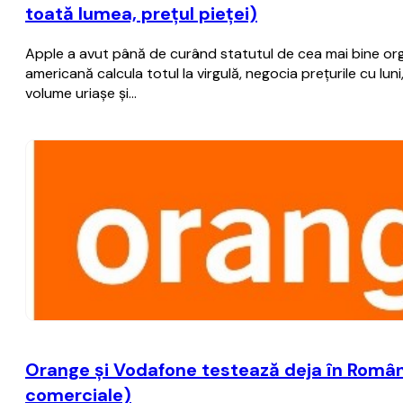
toată lumea, preţul pieţei)
Apple a avut până de curând statutul de cea mai bine o
americană calcula totul la virgulă, negocia preţurile cu lu
volume uriaşe şi…
Orange şi Vodafone testează deja în România
comerciale)