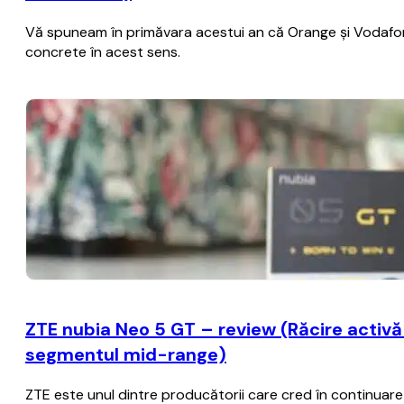
Vă spuneam în primăvara acestui an că Orange şi Vodafone 
concrete în acest sens.
ZTE nubia Neo 5 GT – review (Răcire activă c
segmentul mid-range)
ZTE este unul dintre producătorii care cred în continua