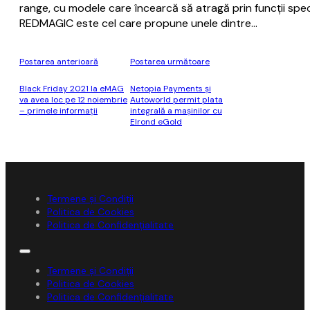
range, cu modele care încearcă să atragă prin funcții spec
REDMAGIC este cel care propune unele dintre…
Postarea anterioară
Postarea următoare
Black Friday 2021 la eMAG
Netopia Payments și
va avea loc pe 12 noiembrie
Autoworld permit plata
– primele informații
integrală a mașinilor cu
Elrond eGold
Termene și Condiții
Politica de Cookies
Politica de Confidențialitate
Termene și Condiții
Politica de Cookies
Politica de Confidențialitate