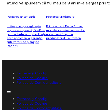
atunci vă spuneam că fiul meu de 9 ani m-a alergat prin 
Postarea anterioară
Postarea următoare
În timp ce îşi pregăteşte
Prim contact Dacia Striker,
ieşirea europeană, OnePlus
modelul care inaugurează o
pare a trata la mişto clienţii
nouă clasă în gama
care apelează la garanţie
producătorului autohton
(utilizatorii se plâng pe
Reddit)
Termene și Condiții
Politica de Cookies
Politica de Confidențialitate
Termene și Condiții
Politica de Cookies
Politica de Confidențialitate