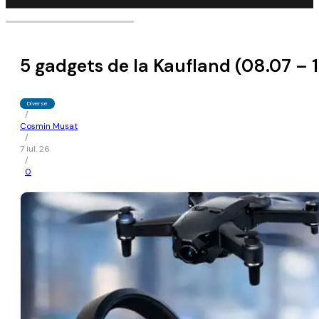
5 gadgets de la Kaufland (08.07 – 
Diverse
/
Cosmin Mușat
/
7 iul. 26
/
0