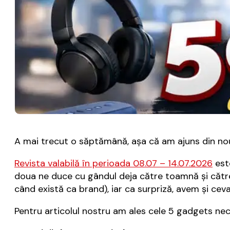
A mai trecut o săptămână, aşa că am ajuns din nou 
Revista valabilă în perioada 08.07 – 14.07.2026
este
doua ne duce cu gândul deja către toamnă şi către 
când există ca brand), iar ca surpriză, avem şi cev
Pentru articolul nostru am ales cele 5 gadgets neces