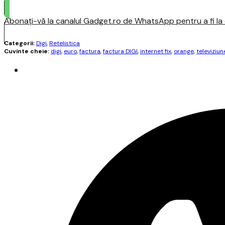
Abonați-vă la canalul Gadget.ro de WhatsApp pentru a fi la c
Categorii:
Digi
,
Retelistica
Cuvinte cheie:
digi
,
euro
,
factura
,
factura DIGI
,
internet fix
,
orange
,
televiziun