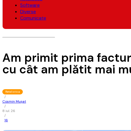
Software
Diverse
Comunicate
Am primit prima factură
cu cât am plătit mai m
Retelistica
/
Cosmin Mușat
/
8 iul. 26
/
16