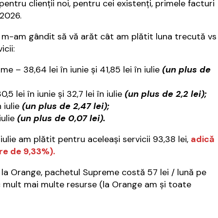
ntru clienţii noi, pentru cei existenţi, primele facturi
 2026.
 m-am gândit să vă arăt cât am plătit luna trecută vs
cii:
– 38,64 lei în iunie şi 41,85 lei în iulie
(un plus de
lei în iunie şi 32,7 lei în iulie
(un plus de 2,2 lei);
 iulie
(un plus de 2,47 lei);
iulie
(un plus de 0,07 lei).
iulie am plătit pentru aceleaşi servicii 93,38 lei,
adică
ere de 9,33%).
a Orange, pachetul Supreme costă 57 lei / lună pe
c mult mai multe resurse (la Orange am şi toate