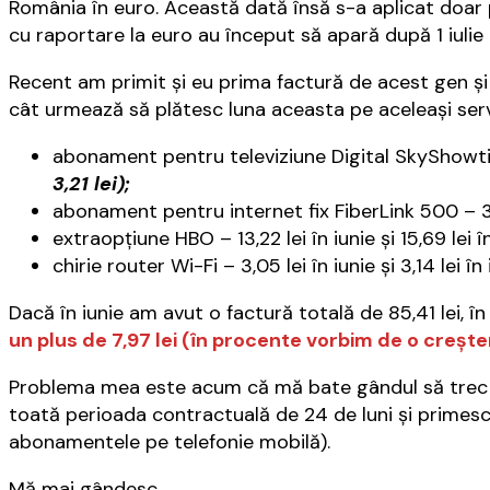
România în euro. Această dată însă s-a aplicat doar pe
cu raportare la euro au început să apară după 1 iulie
Recent am primit şi eu prima factură de acest gen şi
cât urmează să plătesc luna aceasta pe aceleaşi servi
abonament pentru televiziune Digital SkyShowtime 
3,21 lei);
abonament pentru internet fix FiberLink 500 – 30,5 
extraopţiune HBO – 13,22 lei în iunie şi 15,69 lei în
chirie router Wi-Fi – 3,05 lei în iunie şi 3,14 lei în 
Dacă în iunie am avut o factură totală de 85,41 lei, în 
un plus de 7,97 lei (în procente vorbim de o creşt
Problema mea este acum că mă bate gândul să trec l
toată perioada contractuală de 24 de luni şi primes
abonamentele pe telefonie mobilă).
Mă mai gândesc…