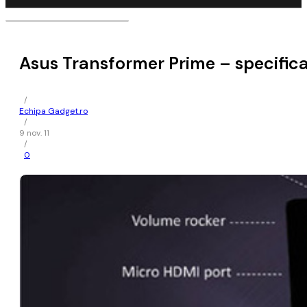
Asus Transformer Prime – specificați
/
Echipa Gadget.ro
/
9 nov. 11
/
0