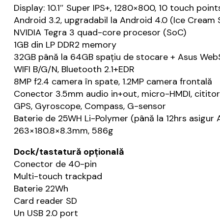
Display: 10.1″ Super IPS+, 1280×800, 10 touch points
Android 3.2, upgradabil la Android 4.0 (Ice Cream
NVIDIA Tegra 3 quad-core procesor (SoC)
1GB din LP DDR2 memory
32GB până la 64GB spațiu de stocare + Asus We
WIFI B/G/N, Bluetooth 2.1+EDR
8MP f2.4 camera în spate, 1.2MP camera frontală
Conector 3.5mm audio in+out, micro-HMDI, citito
GPS, Gyroscope, Compass, G-sensor
Baterie de 25WH Li-Polymer (până la 12hrs asigur 
263×180.8×8.3mm, 586g
Dock/tastatură opțională
Conector de 40-pin
Multi-touch trackpad
Baterie 22Wh
Card reader SD
Un USB 2.0 port