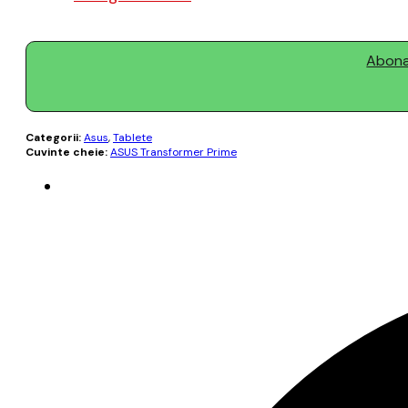
Abonaț
Categorii:
Asus
,
Tablete
Cuvinte cheie:
ASUS Transformer Prime