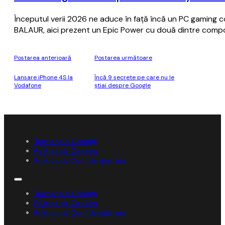
Începutul verii 2026 ne aduce în față încă un PC gaming 
BALAUR, aici prezent un Epic Power cu două dintre compon
Postarea anterioară
Postarea următoare
Lansare iPhone 4S la
Încă 9 secrete pe care nu le
Vodafone
știai despre Google
Termene și Condiții
Politica de Cookies
Politica de Confidențialitate
Termene și Condiții
Politica de Cookies
Politica de Confidențialitate