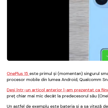
OnePlus 15
este primul şi (momentan) singurul smar
procesor mobile din lumea Android, Qualcomm Sna
Deşi într-un articol anterior l-am prezentat ca fiind
preţ chiar mai mic decât la predecesorul său (OnePl
Un astfel de exemplu este bateria şi a sa viteză de