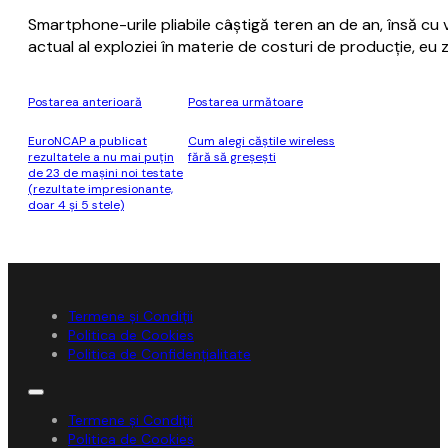
Smartphone-urile pliabile câştigă teren an de an, însă cu
actual al exploziei în materie de costuri de producţie, eu
Postarea anterioară
Postarea următoare
EuroNCAP a publicat
Cum alegi căștile wireless
rezultatele a nu mai puţin
fără să greșești
de 23 de maşini noi testate
(rezultate impresionante,
doar 4 şi 5 stele)
Termene și Condiții
Politica de Cookies
Politica de Confidențialitate
Termene și Condiții
Politica de Cookies