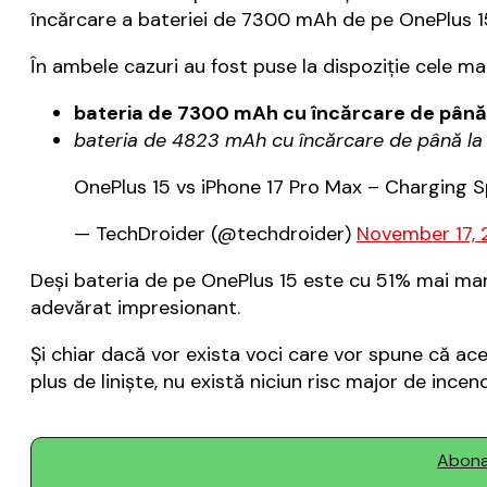
încărcare a bateriei de 7300 mAh de pe OnePlus 15
În ambele cazuri au fost puse la dispoziţie cele m
bateria de 7300 mAh cu încărcare de până l
bateria de 4823 mAh cu încărcare de până la 
OnePlus 15 vs iPhone 17 Pro Max – Charging 
— TechDroider (@techdroider)
November 17,
Deşi bateria de pe OnePlus 15 este cu 51% mai mar
adevărat impresionant.
Şi chiar dacă vor exista voci care vor spune că a
plus de linişte, nu există niciun risc major de incen
Abonaț