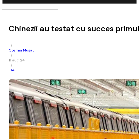
Chinezii au testat cu succes primul
/
Cosmin Mușat
/
11 aug. 24
/
14