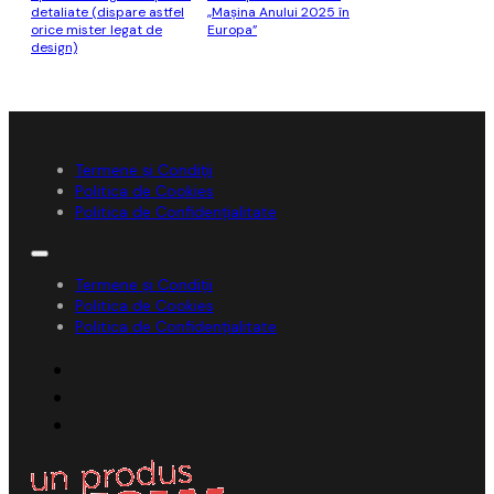
detaliate (dispare astfel
„Maşina Anului 2025 în
orice mister legat de
Europa”
design)
Termene și Condiții
Politica de Cookies
Politica de Confidențialitate
Termene și Condiții
Politica de Cookies
Politica de Confidențialitate