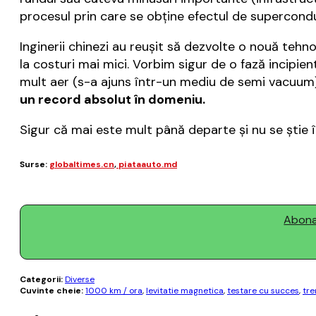
procesul prin care se obţine efectul de supercond
Inginerii chinezi au reuşit să dezvolte o nouă teh
la costuri mai mici. Vorbim sigur de o fază incipien
mult aer (s-a ajuns într-un mediu de semi vacuum)
un record absolut în domeniu.
Sigur că mai este mult până departe şi nu se ştie 
Surse:
globaltimes.cn
,
piataauto.md
Abonaț
Categorii:
Diverse
Cuvinte cheie:
1000 km / ora
,
levitatie magnetica
,
testare cu succes
,
tre