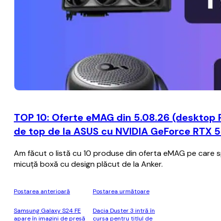
TOP 10: Oferte eMAG din 5.08.26 (desktop 
de top de la ASUS cu NVIDIA GeForce RTX 50
Am făcut o listă cu 10 produse din oferta eMAG pe care spe
micuță boxă cu design plăcut de la Anker.
Postarea anterioară
Postarea următoare
Samsung Galaxy S24 FE
Dacia Duster 3 intră în
apare în imagini de presă
cursa pentru titlul de