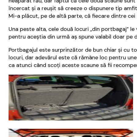
neapărat rău, dar faptul că cele două scaune sunt 
încercat și a reușit să creeze o dispunere tip amfi
Mi-a plăcut, pe de altă parte, că fiecare dintre cei
Una peste alta, cele două locuri „din portbagaj” 
pentru aceștia din urmă aș spune valabil doar pe di
Portbagajul este surprinzător de bun chiar și cu toa
locuri, dar adevărul este că rămâne loc pentru unel
ca atunci când scoți aceste scaune să fii recompen