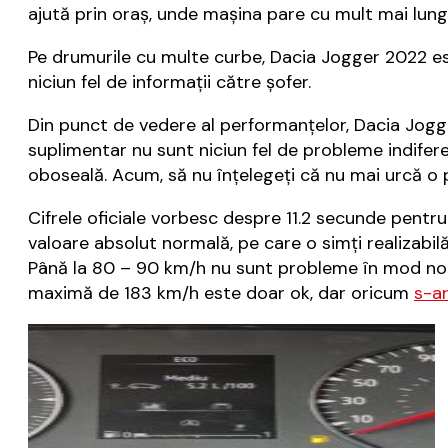
ajută prin oraș, unde mașina pare cu mult mai lungă
Pe drumurile cu multe curbe, Dacia Jogger 2022 este
niciun fel de informații către șofer.
Din punct de vedere al performanțelor, Dacia Jogg
suplimentar nu sunt niciun fel de probleme indife
oboseală. Acum, să nu înțelegeți că nu mai urcă o 
Cifrele oficiale vorbesc despre 11.2 secunde pentru
valoare absolut normală, pe care o simți realizabilă
Până la 80 – 90 km/h nu sunt probleme în mod norm
maximă de 183 km/h este doar ok, dar oricum
s-a