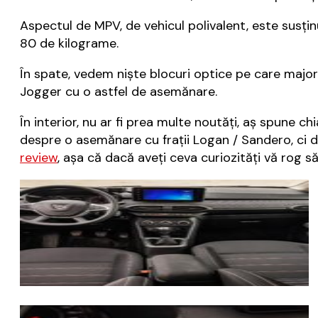
Aspectul de MPV, de vehicul polivalent, este susț
80 de kilograme.
În spate, vedem niște blocuri optice pe care majo
Jogger cu o astfel de asemănare.
În interior, nu ar fi prea multe noutăți, aș spune 
despre o asemănare cu frații Logan / Sandero, ci d
review
, așa că dacă aveți ceva curiozități vă rog să