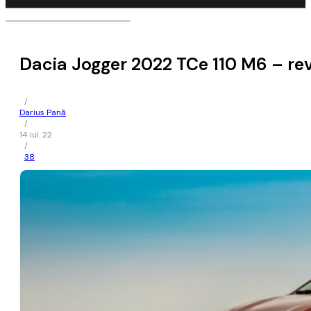
Dacia Jogger 2022 TCe 110 M6 – re
/
Darius Pană
/
14 iul. 22
/
38