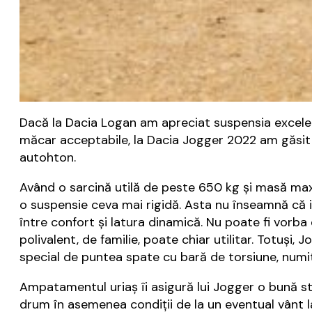
Dacă la Dacia Logan am apreciat suspensia excelen
măcar acceptabile, la Dacia Jogger 2022 am găsit 
autohton.
Având o sarcină utilă de peste 650 kg și masă max
o suspensie ceva mai rigidă. Asta nu înseamnă că in
între confort și latura dinamică. Nu poate fi vorb
polivalent, de familie, poate chiar utilitar. Totuși
special de puntea spate cu bară de torsiune, numit
Ampatamentul uriaș îi asigură lui Jogger o bună sta
drum în asemenea condiții de la un eventual vânt lat